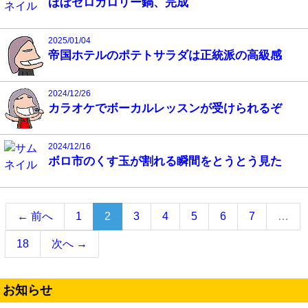
ほぼゼロカロリー鍋、完成
2025/01/04
帝国ホテルのポテトサラダは正統派の高級感
2024/12/26
カラオケでボーカルレッスンが受けられるぞ
2024/12/16
ボロ市のくす玉が割れる瞬間をとうとう見た
（こ
← 前へ
1
2
3
4
5
6
7
…
の
18
次へ →
ペ
ー
ジ）
お知らせ