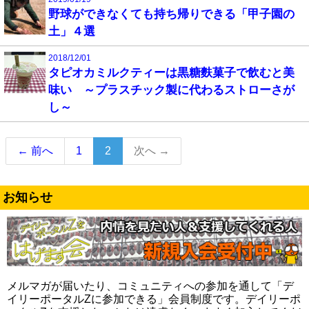
野球ができなくても持ち帰りできる「甲子園の
土」４選
2018/12/01
タピオカミルクティーは黒糖麩菓子で飲むと美
味い ～プラスチック製に代わるストローさが
し～
（こ
← 前へ
1
2
次へ →
の
ペ
ー
お知らせ
ジ）
メルマガが届いたり、コミュニティへの参加を通して「デ
イリーポータルZに参加できる」会員制度です。デイリーポ