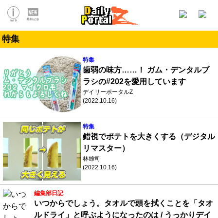
特集
特集
歯弱の味方……！ ガム・デンタルブ
ラシの#202を愛用しています
デイリーポータルZ
(2022.10.16)
特集
錯視でポテトを大きくする（デジタル
リマスター）
林雄司
(2022.10.16)
編集部日記
いつからでしょう。タオルで頭を拭くことを「タオ
ルドライ」と呼ぶようになったのは / うっかりデイ