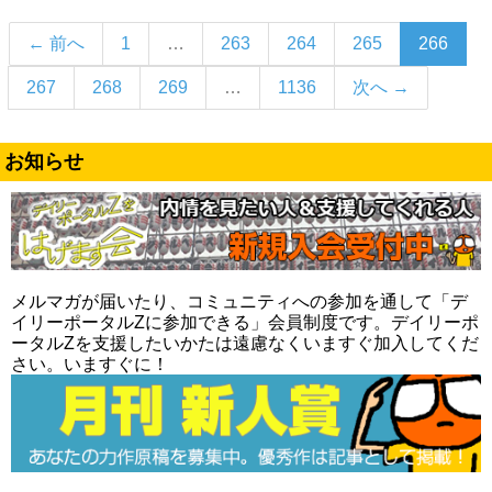
（こ
← 前へ
1
…
263
264
265
266
の
267
268
269
…
1136
次へ →
ペ
ー
ジ）
お知らせ
メルマガが届いたり、コミュニティへの参加を通して「デ
イリーポータルZに参加できる」会員制度です。デイリーポ
ータルZを支援したいかたは遠慮なくいますぐ加入してくだ
さい。いますぐに！