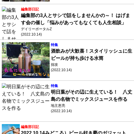
編集部日記
編集部の3人とサシで話をしませんかの～！ はげま
す会の催し「悩みがあってもなくても人生相談」
デイリーポータルZ
(2022.10.14)
特集
酒飲みが大歓喜！スタイリッシュに生
ビールが持ち歩ける水筒
拙攻
(2022.10.14)
特集
明日葉がその辺に生えている！ 八丈
島の名物でミックスジュースを作る
地主恵亮
(2022.10.14)
編集部日記
2022.10.14みどころ）ビール好き夢のガジェット、