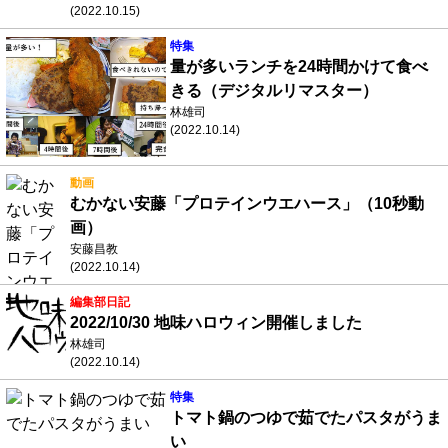
(2022.10.15)
特集
量が多いランチを24時間かけて食べ
きる（デジタルリマスター）
林雄司
(2022.10.14)
動画
むかない安藤「プロテインウエハース」（10秒動
画）
安藤昌教
(2022.10.14)
編集部日記
2022/10/30 地味ハロウィン開催しました
林雄司
(2022.10.14)
特集
トマト鍋のつゆで茹でたパスタがうま
い