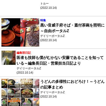
トルー
(2022.10.14)
特集
黒い音威子府そば・蓋付茶碗を照明に
～自由ポータルZ
デイリーポータルZ
(2022.10.14)
編集部日記
医者も技師も僕がむかない安藤であることを知って
いる～編集長日記・営業担当日記より
デイリーポータルZ
(2022.10.14)
うどんの多様性におどろけ！～うどん
の記事まとめ
デイリーポータルZ
(2022.10.14)