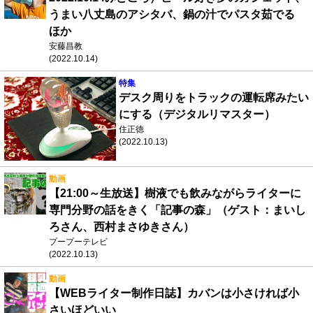
うまい八丈島のアシタバ、鍋の汁でパスタ茹でる
ほか
安藤昌教
(2022.10.14)
特集
デスク周りをトラックの運転席みたい
にする（デジタルリマスター）
住正徳
(2022.10.13)
動画
【21:00～生放送】樹液でも飲みながらライターに
専門分野の話をきく「記事の森」（ゲスト：まいし
ろさん、西村まさゆきさん）
プープーテレビ
(2022.10.13)
動画
【WEBライター制作日誌】カバンは小さければ小
さいほどいい