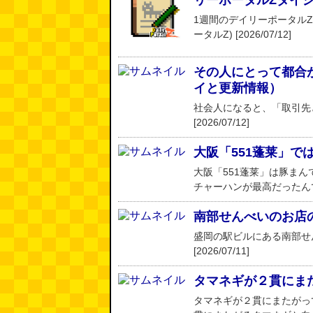
リーポータルZダイ
1週間のデイリーポータル
ータルZ) [2026/07/12]
その人にとって都合が良
イと更新情報）
社会人になると、「取引先
[2026/07/12]
大阪「551蓬莱」
大阪「551蓬莱」は豚ま
チャーハンが最高だったんです。 
南部せんべいのお店
盛岡の駅ビルにある南部せ
[2026/07/11]
タマネギが２貫にま
タマネギが２貫にまたがっ