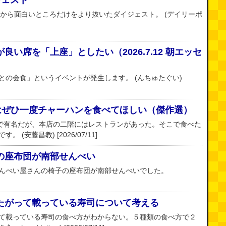
ジェスト
Zから面白いところだけをより抜いたダイジェスト。 (デイリーポ
い席を「上座」としたい（2026.7.12 朝エッセ
との会食」というイベントが発生します。 (んちゅたぐい)
ではぜひ一度チャーハンを食べてほしい（傑作選）
んで有名だが、本店の二階にはレストランがあった。そこで食べた
(安藤昌教) [2026/07/11]
の座布団が南部せんべい
んべい屋さんの椅子の座布団が南部せんべいでした。
たがって載っている寿司について考える
て載っている寿司の食べ方がわからない。５種類の食べ方で２