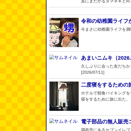
貫にまたがるタマネギと向き合った
令和の幼稚園ライフ
今まさに幼稚園ライフを満喫して
あまいニムキ（2026
久しぶりに会った友だちか
[2026/07/11]
二度寝をするための
ホテルで朝食バイキングを
寝をするために旅に出た。 (林雄司
電子部品の無人販売
調布市にあるセブンイレブ