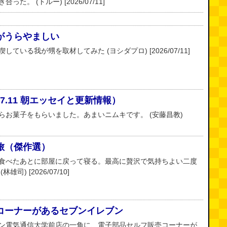
。 (トルー) [2026/07/11]
がうらやましい
いる我が甥を取材してみた (ヨシダプロ) [2026/07/11]
.7.11 朝エッセイと更新情報）
らお菓子をもらいました。あまいニムキです。 (安藤昌教)
旅（傑作選）
食べたあとに部屋に戻って寝る。最高に贅沢で気持ちよい二度
) [2026/07/10]
コーナーがあるセブンイレブン
ン電気通信大学前店の一角に、電子部品セルフ販売コーナーが