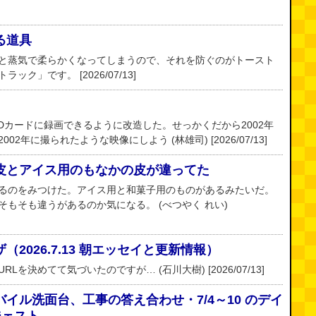
る道具
と蒸気で柔らかくなってしまうので、それを防ぐのがトースト
ク」です。 [2026/07/13]
SDカードに録画できるように改造した。せっかくだから2002年
2年に撮られたような映像にしよう (林雄司) [2026/07/13]
皮とアイス用のもなかの皮が違ってた
るのをみつけた。アイス用と和菓子用のものがあるみたいだ。
もそも違うがあるのか気になる。 (べつやく れい)
2026.7.13 朝エッセイと更新情報）
を決めてて気づいたのですが… (石川大樹) [2026/07/13]
イル洗面台、工事の答え合わせ・7/4～10 のデイ