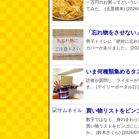
一万円のお粥ってどいうい
てみた。 (玉置標本) [2026/0
「忘れ物をさせない
男子トイレに「絶対に忘れ
カバーがありました。 [2026/
いま何種類集めるタスク
読者が質問し、ライターが
す。 (デイリーポータルZ) [20
買い物リストをビン
数字ではなく、身のまわり
買い物リストをビンゴにし
か。 (鈴木さくら) [2026/07/