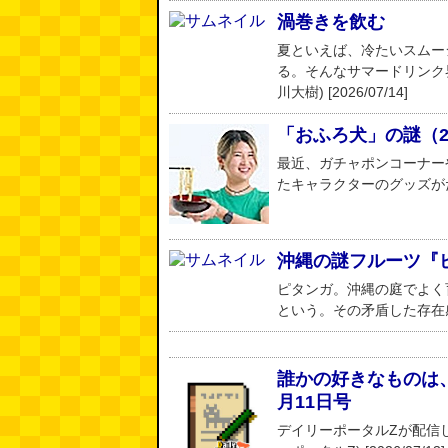
渦巻きを飲む
夏といえば、冷たいスムー
る。そんなサマードリンク
川大樹) [2026/07/14]
「おふろ犬」の謎（20
最近、ガチャポンコーナーや
たキャラクターのグッズがたくさ
沖縄の謎フルーツ『
ピタンガ。沖縄の庭でよく
という。その矛盾した存在感に迫
誰かの好きなものは、誰
月11日号
デイリーポータルZが配信し