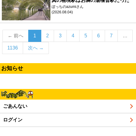
真の秘境駅はお隣の湯檜曽駅だった
ぼっちのazumiさん
(2026.08.04)
（こ
← 前へ
1
2
3
4
5
6
7
…
の
1136
次へ →
ペ
ー
ジ）
お知らせ
ごあんない
ログイン