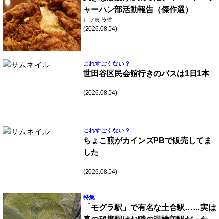
ャーハン部活動報告（傑作選）
江ノ島茂道
(2026.08.04)
これすごくない？
世田谷区民会館行きのバスは1日1本
(2026.08.04)
これすごくない？
ちょこ煎がカインズPBで販売してま
した
(2026.08.04)
特集
「モグラ駅」で有名な土合駅……実は