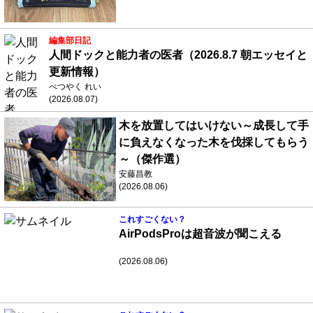
編集部日記
人間ドックと能力者の医者（2026.8.7 朝エッセイと
更新情報）
べつやく れい
(2026.08.07)
木を放置してはいけない～成長して手
に負えなくなった木を伐採してもらう
～（傑作選）
安藤昌教
(2026.08.06)
これすごくない？
AirPodsProは超音波が聞こえる
(2026.08.06)