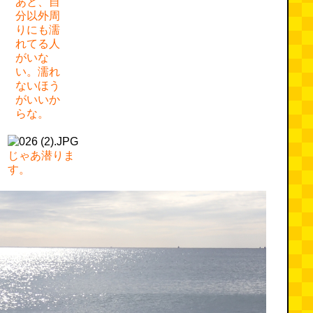
あと、自
分以外周
りにも濡
れてる人
がいな
い。濡れ
ないほう
がいいか
らな。
じゃあ潜りま
す。