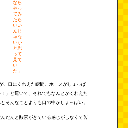
なら
やっ
てみ
たら
いい
んじ
ゃな
いか
と思
って
見て
い
た」
たが、口にくわえた瞬間、ホースがしょっぱ
い！」と驚いて、それでもなんとかくわえた
あとそんなことよりも口の中がしょっぱい。
だんだんと酸素がきている感じがしなくて苦