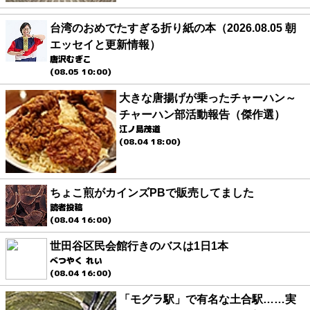
台湾のおめでたすぎる折り紙の本（2026.08.05 朝
エッセイと更新情報）
唐沢むぎこ
(08.05 10:00)
大きな唐揚げが乗ったチャーハン～
チャーハン部活動報告（傑作選）
江ノ島茂道
(08.04 18:00)
ちょこ煎がカインズPBで販売してました
読者投稿
(08.04 16:00)
世田谷区民会館行きのバスは1日1本
べつやく れい
(08.04 16:00)
「モグラ駅」で有名な土合駅……実