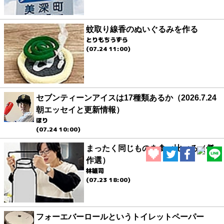
蚊取り線香のぬいぐるみを作る
とりもちうずら
(07.24 11:00)
セブンティーンアイスは17種類あるか（2026.7.24
朝エッセイと更新情報）
ほり
(07.24 10:00)
まったく同じものを食べ比べる（傑
作選）
林雄司
(07.23 18:00)
フォーエバーロールというトイレットペーパー