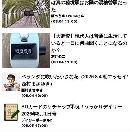
は真の秘境駅はお隣の湯檜曽駅だっ
た
ぼっちのazumiさん
(08.04 11:00)
【大調査】現代人は普通に生活して
いると一日に何曲聞くことになるの
か？
石井公二
(08.04 11:00)
ベランダに咲いた小さな花（2026.8.4 朝エッセイ/
西村まさゆき）
西村まさゆき
(08.04 10:00)
SDカードのケチャップ和え / うっかりデイリー
2026年8月1日号
デイリーポータルZ
(08.03 17:00)