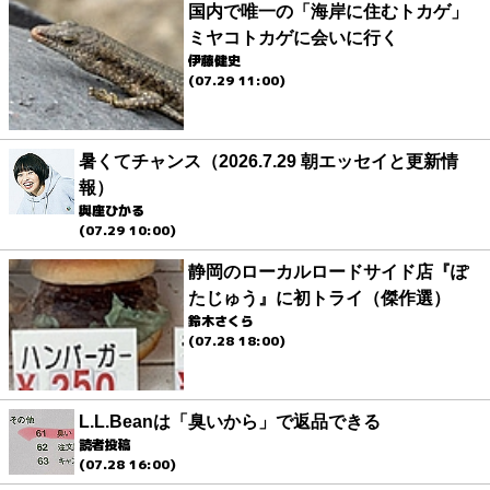
国内で唯一の「海岸に住むトカゲ」
ミヤコトカゲに会いに行く
伊藤健史
(07.29 11:00)
暑くてチャンス（2026.7.29 朝エッセイと更新情
報）
與座ひかる
(07.29 10:00)
静岡のローカルロードサイド店『ぽ
たじゅう』に初トライ（傑作選）
鈴木さくら
(07.28 18:00)
L.L.Beanは「臭いから」で返品できる
読者投稿
(07.28 16:00)