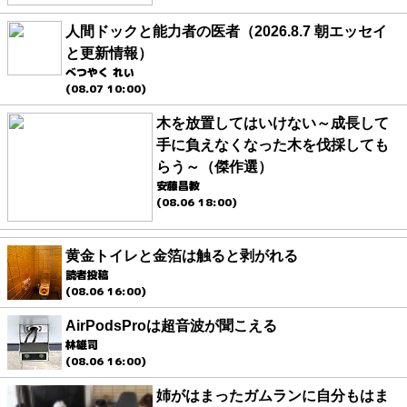
人間ドックと能力者の医者（2026.8.7 朝エッセイ
と更新情報）
べつやく れい
(08.07 10:00)
木を放置してはいけない～成長して
手に負えなくなった木を伐採しても
らう～（傑作選）
安藤昌教
(08.06 18:00)
黄金トイレと金箔は触ると剥がれる
読者投稿
(08.06 16:00)
AirPodsProは超音波が聞こえる
林雄司
(08.06 16:00)
姉がはまったガムランに自分もはま