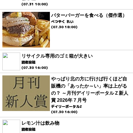
(07.31 10:00)
バターバーガーを食べる（傑作選）
べつやく れい
(07.30 18:00)
リサイクル専用のゴミ箱が大きい
読者投稿
(07.30 16:00)
やっぱり北の方に行けば行くほど自
販機の「あったか～い」率は上がる
の？ ～月刊デイリーポータルＺ新人
賞 2026年７月号
デイリーポータルZ
(07.30 16:00)
レモン汁は飲み物
読者投稿