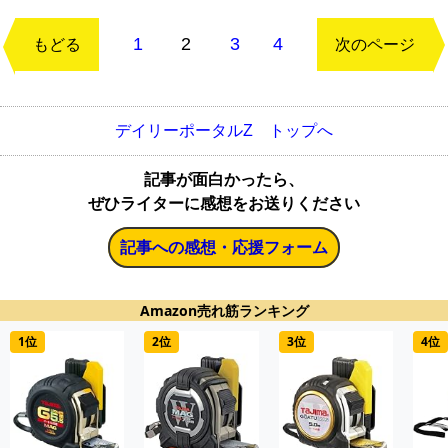
1
2
3
4
もどる
次のページ
デイリーポータルZ トップへ
記事が面白かったら、
ぜひライターに感想をお送りください
記事への感想・応援フォーム
Amazon売れ筋ランキング
1位
2位
3位
4位