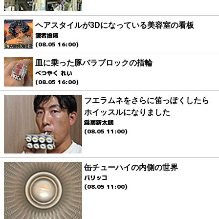
ヘアスタイルが3Dになっている美容室の看板
読者投稿
(08.05 16:00)
皿に乗った豚バラブロックの指輪
べつやく れい
(08.05 16:00)
フエラムネをさらに笛っぽくしたら
ホイッスルになりました
爲房新太朗
(08.05 11:00)
缶チューハイの内側の世界
パリッコ
(08.05 11:00)