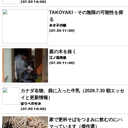
(07.30 16:00)
TAKOYAKI・その無限の可能性を探
る
みさ子の娘
(07.30 11:00)
庭の木を抜く
江ノ島茂道
(07.30 11:00)
カナダ名物、袋に入った牛乳（2026.7.30 朝エッセ
イと更新情報）
ほりべのぞみ
(07.30 10:00)
家で更科そばをつまみに飲むのにハ
マっています（傑作選）