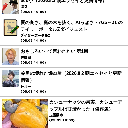
eco小（2026.8.3 朝エッセイと更新情報）
ほり
(08.03 10:00)
夏の良さ、庭の木を抜く、AIっぽさ・7/25～31 の
デイリーポータルZダイジェスト
デイリーポータルZ
(08.02 11:00)
おもしろいって言われたい 第1回
林雄司
(08.02 11:00)
冷房の壊れた焼肉屋（2026.8.2 朝エッセイと更新
情報）
トルー
(08.02 10:00)
カシューナッツの果実、カシューア
ップルは甘渋かった（傑作選）
玉置標本
(08.01 18:00)