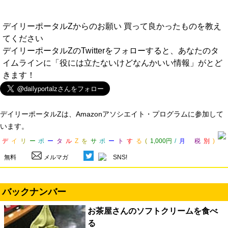
デイリーポータルZからのお願い 買って良かったものを教え
てください
デイリーポータルZのTwitterをフォローすると、あなたのタ
イムラインに「役には立たないけどなんかいい情報」がとど
きます！
デイリーポータルZは、Amazonアソシエイト・プログラムに参加して
います。
デ
イ
リ
ー
ポ
ー
タ
ル
Z
を
サ
ポ
ー
ト
す
る
(
1,000円
/
月
税
別
)
無料
メルマガ
SNS!
バックナンバー
お茶屋さんのソフトクリームを食べ
る