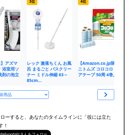
3位
4位
5
題】アズマ
レック 激落ちくん お風
【Amazon.co.jp限定】
レ
 浴室用ソ
呂 まるごと バスクリー
ニトムズ コロコロ スペ
度
洗剤の泡立
ナー ミドル伸縮 63～
アテープ 50周 4巻入…
(
85cm…
え
rをフォローすると、あなたのタイムラインに「役には立た
す！