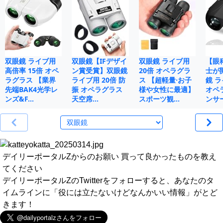
双眼鏡 ライブ用
双眼鏡【IFデザイ
双眼鏡 ライブ用
【眼
高倍率 15倍 オペ
ン賞受賞】双眼鏡
20倍 オペラグラ
士が
ラグラス 【業界
ライブ用 20倍 防
ス 【超軽量·お子
鏡 ラ
先端BAK4光学レ
振 オペラグラス
様や女性に最適】
オペ
ンズ&F…
天空席…
スポーツ観…
ンサ
デイリーポータルZからのお願い 買って良かったものを教え
てください
デイリーポータルZのTwitterをフォローすると、あなたのタ
イムラインに「役には立たないけどなんかいい情報」がとど
きます！