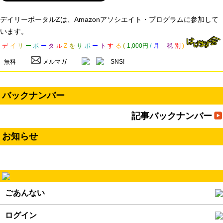
デイリーポータルZは、Amazonアソシエイト・プログラムに参加して
います。
デ
イ
リ
ー
ポ
ー
タ
ル
Z
を
サ
ポ
ー
ト
す
る
(
1,000円
/
月
税
別
)
無料
メルマガ
SNS!
バックナンバー
記事バックナンバー
お知らせ
ごあんない
ログイン