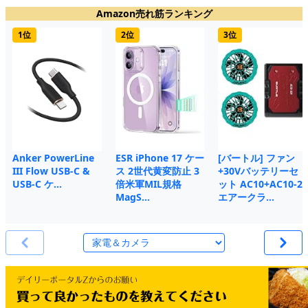
Amazon売れ筋ランキング
1位
2位
3位
Anker PowerLine
ESR iPhone 17 ケー
[バートル] ファン
III Flow USB-C &
ス 2世代黄変防止 3
+30Vバッテリーセ
USB-C ケ…
倍米軍MIL規格
ット AC10+AC10-2
MagS…
エアークラ…