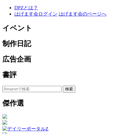
DPZとは？
はげます会ログイン
はげます会のページへ
イベント
制作日記
広告企画
書評
傑作選