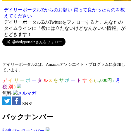
デイリーポータルZからのお願い 買って良かったものを教
えてください
デイリーポータルZのTwitterをフォローすると、あなたの
タイムラインに「役には立たないけどなんかいい情報」が
とどきます！
デイリーポータルZは、Amazonアソシエイト・プログラムに参加し
ています。
デ
イ
リ
ー
ポ
ー
タ
ル
Z
を
サ
ポ
ー
ト
す
る
(
1,000円
/
月
税
別
)
無料
メルマガ
SNS!
バックナンバー
記事バックナンバー