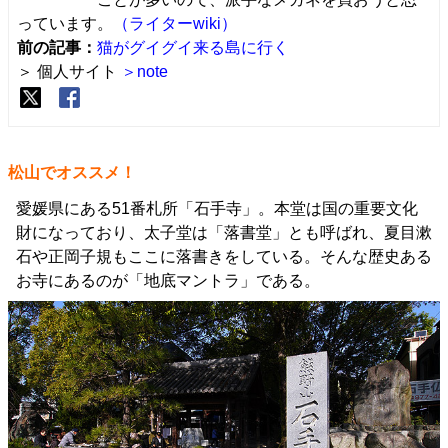
っています。
（ライターwiki）
前の記事：
猫がグイグイ来る島に行く
＞ 個人サイト
＞note
松山でオススメ！
愛媛県にある51番札所「石手寺」。本堂は国の重要文化
財になっており、太子堂は「落書堂」とも呼ばれ、夏目漱
石や正岡子規もここに落書きをしている。そんな歴史ある
お寺にあるのが「地底マントラ」である。