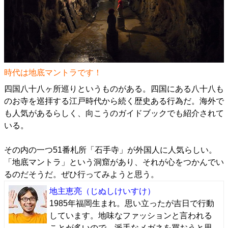
時代は地底マントラです！
四国八十八ヶ所巡りというものがある。四国にある八十八も
のお寺を巡拝する江戸時代から続く歴史ある行為だ。海外で
も人気があるらしく、向こうのガイドブックでも紹介されて
いる。
その内の一つ51番札所「石手寺」が外国人に人気らしい。
「地底マントラ」という洞窟があり、それが心をつかんでい
るのだそうだ。ぜひ行ってみようと思う。
地主恵亮
（じぬしけいすけ）
1985年福岡生まれ。思い立ったが吉日で行動
しています。地味なファッションと言われる
ことが多いので、派手なメガネを買おうと思