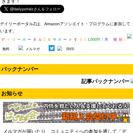
きます！
デイリーポータルZは、Amazonアソシエイト・プログラムに参加して
います。
デ
イ
リ
ー
ポ
ー
タ
ル
Z
を
サ
ポ
ー
ト
す
る
(
1,000円
/
月
税
別
)
無料
メルマガ
SNS!
バックナンバー
記事バックナンバー
お知らせ
メルマガが届いたり、コミュニティへの参加を通して「デ