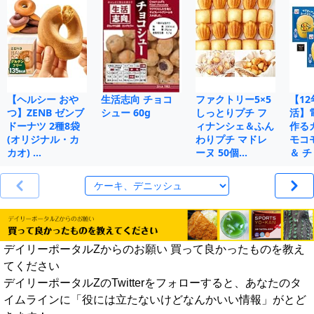
【ヘルシー おや
生活志向 チョコ
ファクトリー5×5
【1
つ】ZENB ゼンブ
シュー 60g
しっとりプチ フ
活】
ドーナツ 2種8袋
ィナンシェ＆ふん
作る
(オリジナル・カ
わりプチ マドレ
モコ
カオ) …
ーヌ 50個…
＆ チ
デイリーポータルZからのお願い 買って良かったものを教え
てください
デイリーポータルZのTwitterをフォローすると、あなたのタ
イムラインに「役には立たないけどなんかいい情報」がとど