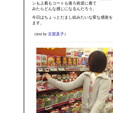
ンも上着もコートも後ろ前逆に着て
みたらどんな感じになるんだろう。
今日はちょっとだまし絵みたいな変な感覚を
ます。
（text by
古賀及子
）