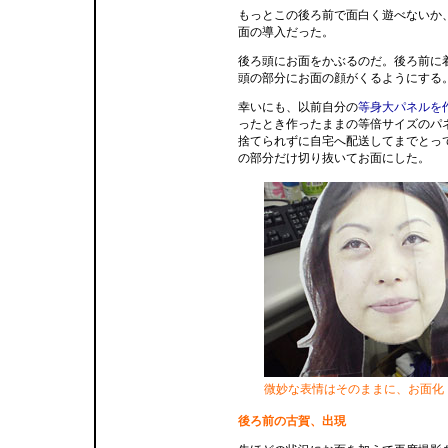
もっとこの後ろ前で面白く遊べないか
面の導入だった。
後ろ頭にお面をかぶるのだ。後ろ前に
頭の部分にお面の顔がくるようにする
幸いにも、以前自分の
等身大パネルを
ったとき作ったままの等倍サイズのパ
捨てられずに自宅へ配送してまでとっ
の部分だけ切り抜いてお面にした。
微妙な表情はそのままに、お面化
後ろ前の古賀、出現