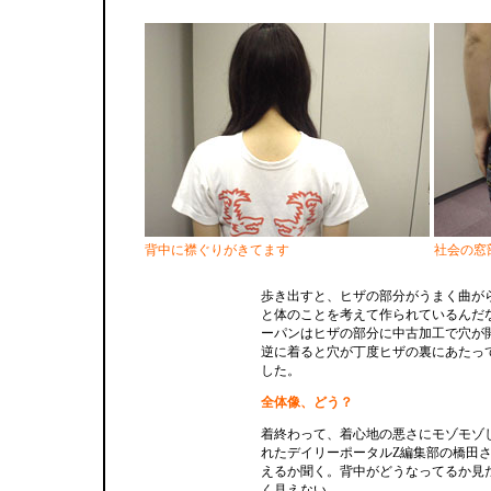
背中に襟ぐりがきてます
社会の窓
歩き出すと、ヒザの部分がうまく曲が
と体のことを考えて作られているんだ
ーパンはヒザの部分に中古加工で穴が
逆に着ると穴が丁度ヒザの裏にあたっ
した。
全体像、どう？
着終わって、着心地の悪さにモゾモゾ
れたデイリーポータルZ編集部の橋田
えるか聞く。背中がどうなってるか見
く見えない。