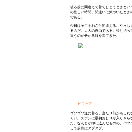
後ろ前に間違えて着てしまうときとい
の忙しい時間。間違いに気づいたとき
である。
今日はそこをわざと間違える。やっち
るのだ。大人の自由である。張り切っ
違うのが分かる服を着てきた。
ビフォア
ゴソゴソ逆に着る。当たり前かもしれ
くい。ズボンは最初おしりが入りきら
た。なんとか押し込んだものの、パツ
して前側はダブダブ。