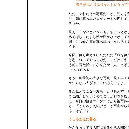
後ろ側はこうゆうかんじになって
ただ、それだけの写真だ。が、見方を
な、顔が真っ黒い人がカートを押して
ろうか。
見えてこないという方も、ちょっとが
めてほし。だまし絵が浮かび上がって
間、とつぜん顔が真っ黒の「うしろま
くる。
今回、何も考えずにただただ「服を後
と思いついてやってみた。ふざけてや
ろ前に着た背中になんだか「人」っぽ
いたのである。
もう一度最初の大きな写真、見てみて
か知らない人がそこにいるんですよ。
まだ見えてこない方も、とりあえず今
てご紹介していくのでどうかおつきあ
に、今日の担当ライターであり被写体
と、「うしろまえのひと」が写真から
る、はずです。
うしろまえに着る
そんなわけで後ろ前に着る生活の開始