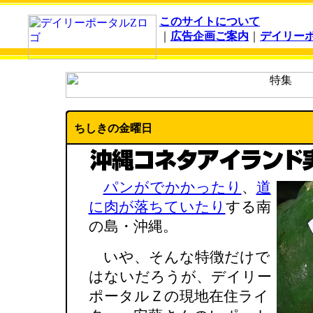
このサイトについて
｜
広告企画ご案内
｜
デイリー
ちしきの金曜日
パンがでかかったり
、
道
に肉が落ちていたり
する南
の島・沖縄。
いや、そんな特徴だけで
はないだろうが、デイリー
ポータルＺの現地在住ライ