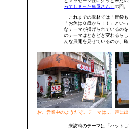
とメッセージ性にグッと来たの
ってしまった魚屋さん」
の回。
これまでの取材では「胃袋も
「お魚は０歳から！！」といっ
なテーマが掲げられているのを
のテーマはときどき変わるらし
んな展開を見せているのか、確
お、営業中のようだぞ。テーマは…
声に出
来訪時のテーマは「ハットし