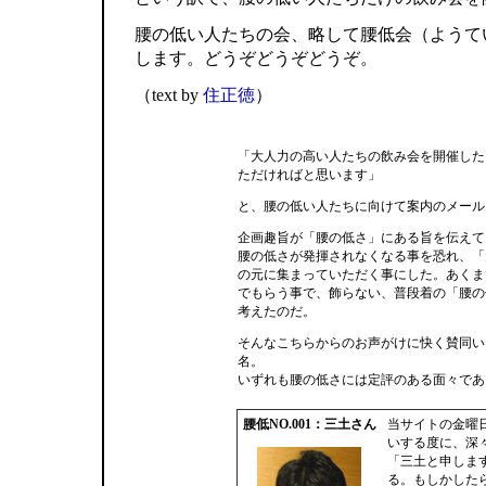
腰の低い人たちの会、略して腰低会（ようて
します。どうぞどうぞどうぞ。
（text by
住正徳
）
「大人力の高い人たちの飲み会を開催した
ただければと思います」
と、腰の低い人たちに向けて案内のメール
企画趣旨が「腰の低さ」にある旨を伝えて
腰の低さが発揮されなくなる事を恐れ、「
の元に集まっていただく事にした。あくま
でもらう事で、飾らない、普段着の「腰の
考えたのだ。
そんなこちらからのお声がけに快く賛同い
名。
いずれも腰の低さには定評のある面々であ
腰低NO.001：三土さん
当サイトの金曜
いする度に、深
「三土と申しま
る。もしかした