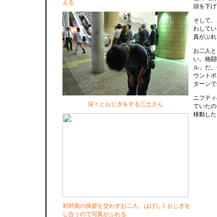
える
頭を下げ
そして、
わしてい
真がぶれ
お二人と
い。格闘
ル」だ。
ウントポ
ターンで
ニフティ
深々とおじぎをする三土さん
ていたの
移動した
初対面の挨拶を交わすお二人。はげしくおじぎを
し合うので写真がぶれる