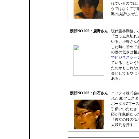
れているのでは
うではなくて丁
流の挨拶なのだ
腰低NO.002：鹿野さん
現代書林勤務。
「コラム息切れ
いる。小野さん
した時に初めて
の腰の低さは相
でビジネスシー
ている、という
たのかもしれな
会いしてもやは
ある。
腰低NO.003：白石さん
ニフティ株式会
れたBBフェス
ポータルZブー
手伝いいただき
応が印象的だっ
「彼女の腰の低
太鼓判を押す。