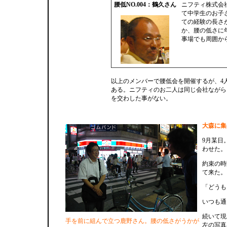
腰低NO.004：鶴久さん
ニフティ株式会
て中学生のお子
ての経験の長さ
か、腰の低さに
事場でも周囲か
以上のメンバーで腰低会を開催するが、4
ある。ニフティのお二人は同じ会社ながら
を交わした事がない。
大森に集
9月某日
わせた。
約束の時
て来た。
「どうも
いつも通
続いて現
手を前に組んで立つ鹿野さん。腰の低さがうかが
左の写真