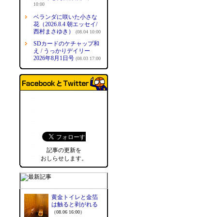
10:00
ベランダに咲いた小さな
花（2026.8.4 朝エッセイ/
西村まさゆき）
(08.04 10:00
SDカードのケチャップ和
え / うっかりデイリー
2026年8月1日号
(08.03 17:00
記事の更新を
おしらせします。
黄金トイレと金箔
は触ると剥がれる
（08.06 16:00）