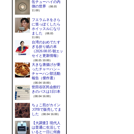
缶チューハイの内
側の世界
（08.05
11:00）
フエラムネをさら
に笛っぽくしたら
ホイッスルになり
ました
（08.05
11:00）
台湾のおめでたす
ぎる折り紙の本
（2026.08.05 朝エッ
セイと更新情報）
（08.05 10:00）
大きな唐揚げが乗
ったチャーハン～
チャーハン部活動
報告（傑作選）
（08.04 18:00）
世田谷区民会館行
きのバスは1日1本
（08.04 16:00）
ちょこ煎がカイン
ズPBで販売してま
した
（08.04 16:00）
【大調査】現代人
は普通に生活して
いると一日に何曲