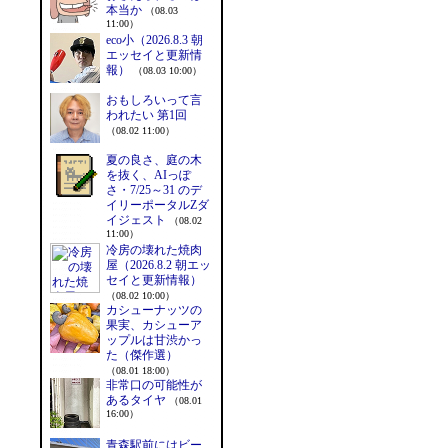
本当か
（08.03
11:00）
eco小（2026.8.3 朝
エッセイと更新情
報）
（08.03 10:00）
おもしろいって言
われたい 第1回
（08.02 11:00）
夏の良さ、庭の木
を抜く、AIっぽ
さ・7/25～31 のデ
イリーポータルZダ
イジェスト
（08.02
11:00）
冷房の壊れた焼肉
屋（2026.8.2 朝エッ
セイと更新情報）
（08.02 10:00）
カシューナッツの
果実、カシューア
ップルは甘渋かっ
た（傑作選）
（08.01 18:00）
非常口の可能性が
あるタイヤ
（08.01
16:00）
青森駅前にはビー