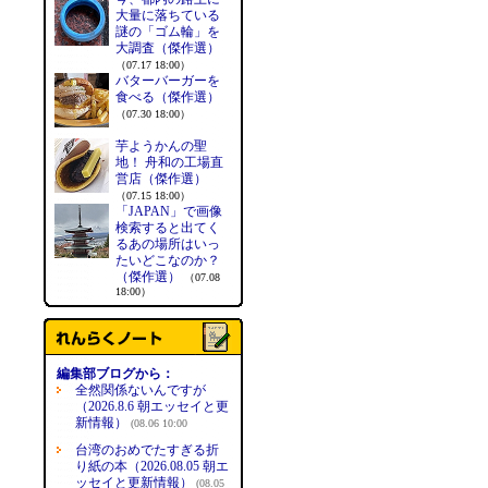
大量に落ちている
謎の「ゴム輪」を
大調査（傑作選）
（07.17 18:00）
バターバーガーを
食べる（傑作選）
（07.30 18:00）
芋ようかんの聖
地！ 舟和の工場直
営店（傑作選）
（07.15 18:00）
「JAPAN」で画像
検索すると出てく
るあの場所はいっ
たいどこなのか？
（傑作選）
（07.08
18:00）
編集部ブログから：
全然関係ないんですが
（2026.8.6 朝エッセイと更
新情報）
(08.06 10:00
台湾のおめでたすぎる折
り紙の本（2026.08.05 朝エ
ッセイと更新情報）
(08.05