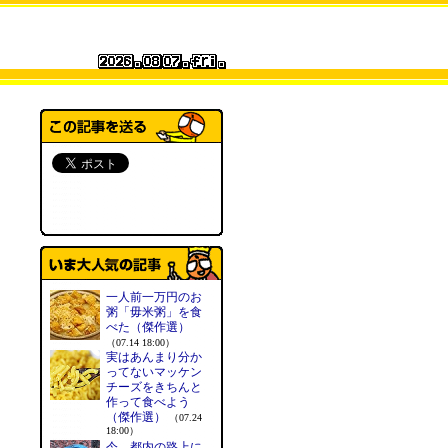
一人前一万円のお
粥「毋米粥」を食
べた（傑作選）
（07.14 18:00）
実はあんまり分か
ってないマッケン
チーズをきちんと
作って食べよう
（傑作選）
（07.24
18:00）
今、都内の路上に