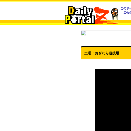
このサ
｜
広告
土曜：おぎわら遊技場