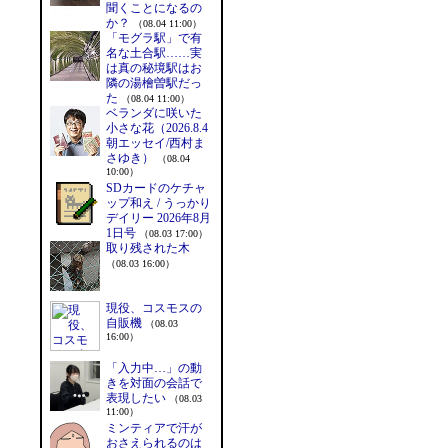
聞くことになるの
か？
（08.04 11:00）
「モグラ駅」で有
名な土合駅……実
は真の秘境駅はお
隣の湯檜曽駅だっ
た
（08.04 11:00）
ベランダに咲いた
小さな花（2026.8.4
朝エッセイ/西村ま
さゆき）
（08.04
10:00）
SDカードのケチャ
ップ和え / うっかり
デイリー 2026年8月
1日号
（08.03 17:00）
取り残された木
（08.03 16:00）
現役、コスモスの
自販機
（08.03
16:00）
「入力中…」の動
きを対面の会話で
表現したい
（08.03
11:00）
ミンティアで汗が
おさえられるのは