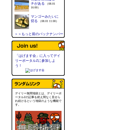
チがある
（08.01
16:00）
マンゴーみたいに
切る
（08.01 11:00）
＞＞もっと前のバックナンバー
「はげます会」に入ってデイ
リーポータルZに参加しよ
う！
デイリー無間地獄とは、デイリーポ
ータルZの記事を絶え間なく見せら
れ続けるという地獄のような機能で
す。