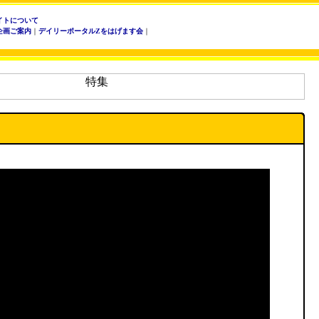
イトについて
企画ご案内
｜
デイリーポータルZをはげます会
｜