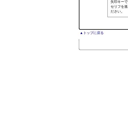
矢印キーで
セリフを進
ださい。
▲トップに戻る