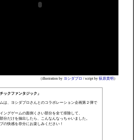
（illustration by
ヨシダプロ
/ script by
荻原貴明
）
チックファンタジック」
ムは、ヨシダプロさんとのコラボレーション企画第２弾で
イングゲームの面倒くさい部分を全て排除して、
部分だけを抽出したら、こんなんなっちゃいました。
プの快感を存分にお楽しみください！