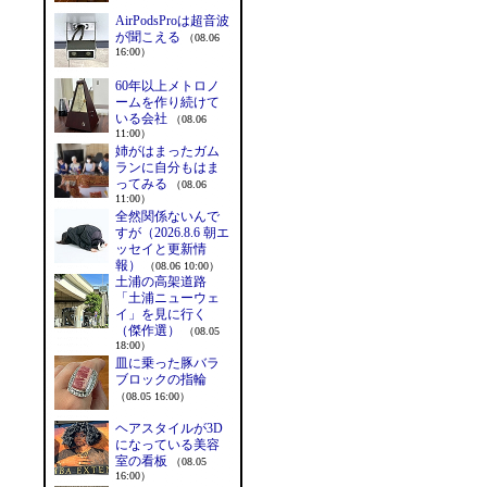
AirPodsProは超音波
が聞こえる
（08.06
16:00）
60年以上メトロノ
ームを作り続けて
いる会社
（08.06
11:00）
姉がはまったガム
ランに自分もはま
ってみる
（08.06
11:00）
全然関係ないんで
すが（2026.8.6 朝エ
ッセイと更新情
報）
（08.06 10:00）
土浦の高架道路
「土浦ニューウェ
イ」を見に行く
（傑作選）
（08.05
18:00）
皿に乗った豚バラ
ブロックの指輪
（08.05 16:00）
ヘアスタイルが3D
になっている美容
室の看板
（08.05
16:00）