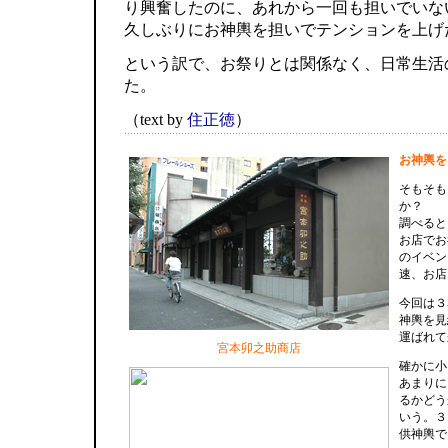
り興奮したのに、あれから一回も担いでいな
久しぶりにお神輿を担いでテンションを上げ
という訳で、お祭りとは関係なく、日常生活
た。
（text by
住正徳
）
お神輿を
そもそも
か？
調べると
お店でお
のイベン
速、お店
今回は３
神輿を見
運ばれて
宮本卯之助商店
確かに小
あまりに
るかどう
いう。３
供神輿で