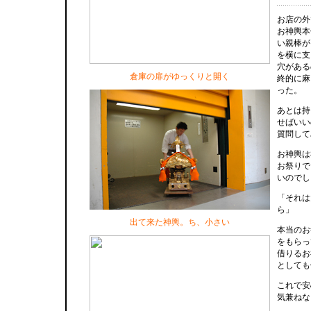
お店の外
お神輿本
い親棒が
を横に支
穴がある
倉庫の扉がゆっくりと開く
終的に麻
った。
あとは持
せばいい
質問して
お神輿は
お祭りで
いのでし
「それは
ら」
出て来た神輿。ち、小さい
本当のお
をもらっ
借りるお
としても
これで安
気兼ねな