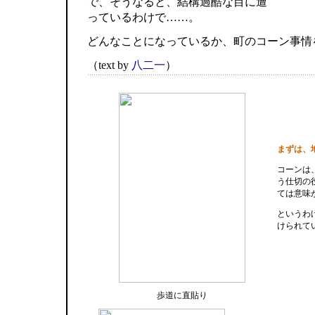
で、そうなると、結構過酷な目に遭
っているわけで……。
どんなことになっているか、町のコーン事情
（text by
八二一
）
まずは、
コーンは
う仕切の
ては意味
というわ
けられて
歩道に直貼り