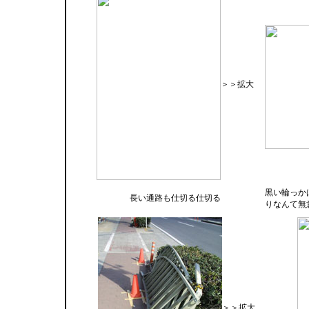
＞＞拡大
黒い輪っか
長い通路も仕切る仕切る
りなんて無
＞＞拡大