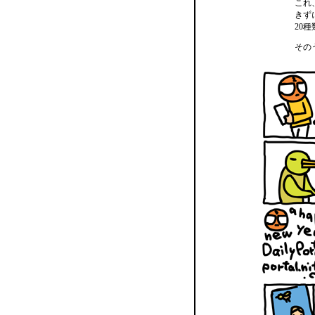
これ
きず
20
その