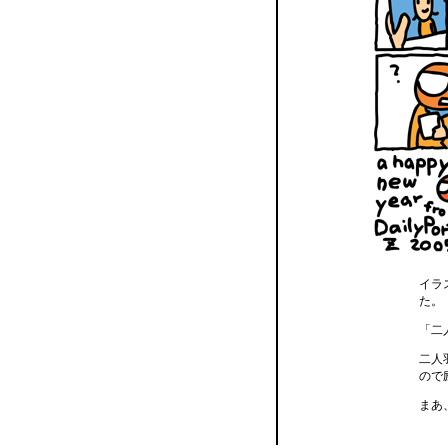
イラ
た。
「二
二人
ので
まあ