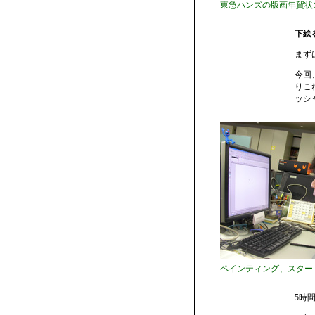
東急ハンズの版画年賀状
下絵
まず
今回
りこ
ッシ
ペインティング、スター
5時