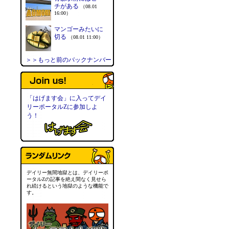
チがある
（08.01
16:00）
マンゴーみたいに
切る
（08.01 11:00）
＞＞もっと前のバックナンバー
「はげます会」に入ってデイ
リーポータルZに参加しよ
う！
デイリー無間地獄とは、デイリーポ
ータルZの記事を絶え間なく見せら
れ続けるという地獄のような機能で
す。