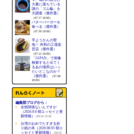
大量に落ちている
謎の「ゴム輪」を
大調査（傑作選）
（07.17 18:00）
バターバーガーを
食べる（傑作選）
（07.30 18:00）
芋ようかんの聖
地！ 舟和の工場直
営店（傑作選）
（07.15 18:00）
「JAPAN」で画像
検索すると出てく
るあの場所はいっ
たいどこなのか？
（傑作選）
（07.08
18:00）
編集部ブログから：
全然関係ないんですが
（2026.8.6 朝エッセイと更
新情報）
(08.06 10:00
台湾のおめでたすぎる折
り紙の本（2026.08.05 朝エ
ッセイと更新情報）
(08.05