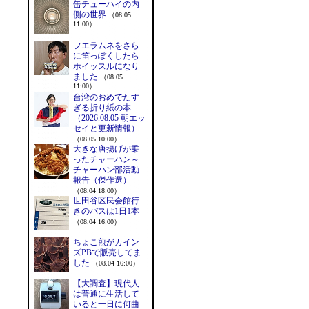
缶チューハイの内
側の世界
（08.05
11:00）
フエラムネをさら
に笛っぽくしたら
ホイッスルになり
ました
（08.05
11:00）
台湾のおめでたす
ぎる折り紙の本
（2026.08.05 朝エッ
セイと更新情報）
（08.05 10:00）
大きな唐揚げが乗
ったチャーハン～
チャーハン部活動
報告（傑作選）
（08.04 18:00）
世田谷区民会館行
きのバスは1日1本
（08.04 16:00）
ちょこ煎がカイン
ズPBで販売してま
した
（08.04 16:00）
【大調査】現代人
は普通に生活して
いると一日に何曲