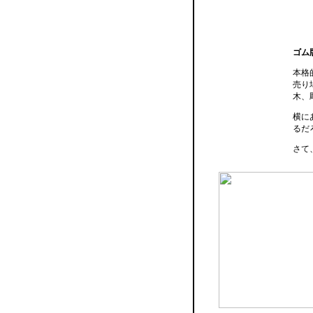
ゴム
本格
売り
木、
横に
るだ
さて