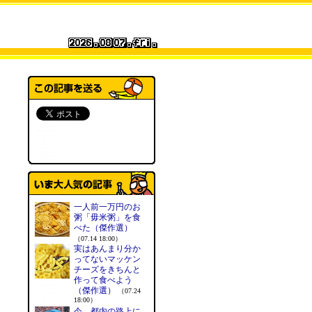
一人前一万円のお
粥「毋米粥」を食
べた（傑作選）
（07.14 18:00）
実はあんまり分か
ってないマッケン
チーズをきちんと
作って食べよう
（傑作選）
（07.24
18:00）
今、都内の路上に