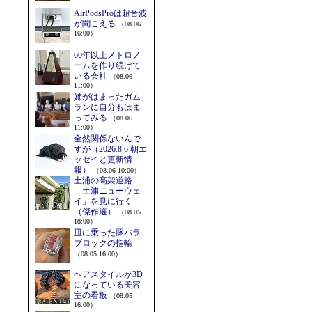
AirPodsProは超音波
が聞こえる
（08.06
16:00）
60年以上メトロノ
ームを作り続けて
いる会社
（08.06
11:00）
姉がはまったガム
ランに自分もはま
ってみる
（08.06
11:00）
全然関係ないんで
すが（2026.8.6 朝エ
ッセイと更新情
報）
（08.06 10:00）
土浦の高架道路
「土浦ニューウェ
イ」を見に行く
（傑作選）
（08.05
18:00）
皿に乗った豚バラ
ブロックの指輪
（08.05 16:00）
ヘアスタイルが3D
になっている美容
室の看板
（08.05
16:00）