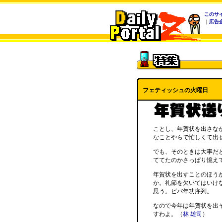
このサ
｜
広告
フェティッシュの火曜日
ことし、年賀状を出さな
なことやらで忙しくて出
でも、そのときは大事だ
ててたのかさっぱり憶え
年賀状を出すことのほう
か。礼節を欠いてはいけ
思う。ビバ年功序列。
なので今年は年賀状を出
すわよ。（
林 雄司
）