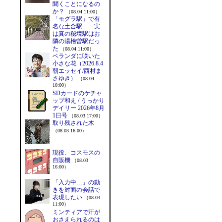
聞くことになるの
か？
（08.04 11:00）
「モグラ駅」で有
名な土合駅……実
は真の秘境駅はお
隣の湯檜曽駅だっ
た
（08.04 11:00）
ベランダに咲いた
小さな花（2026.8.4
朝エッセイ/西村ま
さゆき）
（08.04
10:00）
SDカードのケチャ
ップ和え / うっかり
デイリー 2026年8月
1日号
（08.03 17:00）
取り残された木
（08.03 16:00）
現役、コスモスの
自販機
（08.03
16:00）
「入力中…」の動
きを対面の会話で
表現したい
（08.03
11:00）
ミンティアで汗が
おさえられるのは