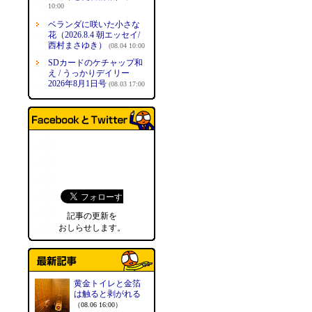
10:00
ベランダに咲いた小さな
花（2026.8.4 朝エッセイ/
西村まさゆき）
(08.04 10:00
SDカードのケチャップ和
え / うっかりデイリー
2026年8月1日号
(08.03 17:00
記事の更新を
おしらせします。
黄金トイレと金箔
は触ると剥がれる
（08.06 16:00）