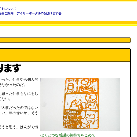
イトについて
企画ご案内
｜
デイリーポータルZをはげます会
｜
かった。仕事やら個人的
せなかったのだ。
と思った仕事もなにをし
てない。
が大事だったのではない
ない。年のせいか、そう
そうと思う。はんがで出
ぼくとつな感謝の気持ちをこめて