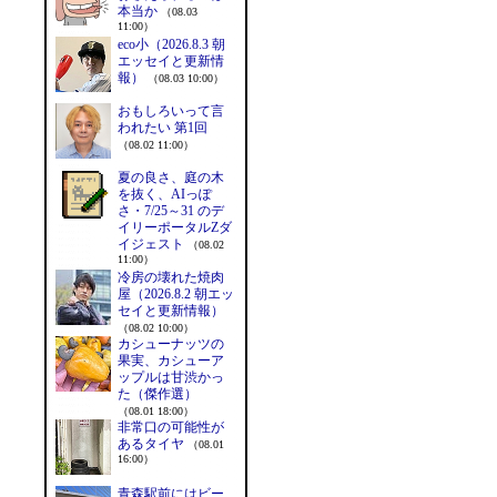
本当か
（08.03
11:00）
eco小（2026.8.3 朝
エッセイと更新情
報）
（08.03 10:00）
おもしろいって言
われたい 第1回
（08.02 11:00）
夏の良さ、庭の木
を抜く、AIっぽ
さ・7/25～31 のデ
イリーポータルZダ
イジェスト
（08.02
11:00）
冷房の壊れた焼肉
屋（2026.8.2 朝エッ
セイと更新情報）
（08.02 10:00）
カシューナッツの
果実、カシューア
ップルは甘渋かっ
た（傑作選）
（08.01 18:00）
非常口の可能性が
あるタイヤ
（08.01
16:00）
青森駅前にはビー