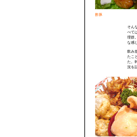
酢豚
そん
べて
理群
な感
飲み
たこ
た。
況を