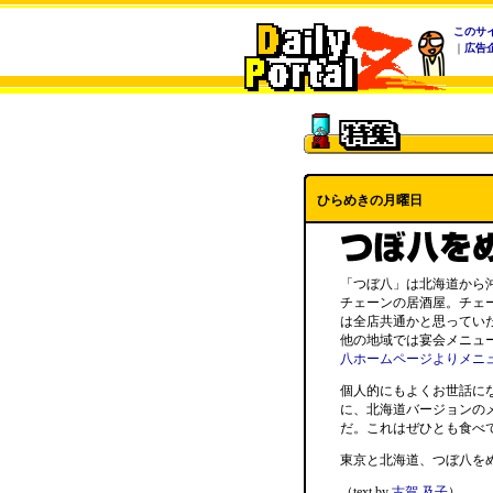
このサ
｜
広告
ひらめきの月曜日
「つぼ八」は北海道から
チェーンの居酒屋。チェ
は全店共通かと思ってい
他の地域では宴会メニュ
八ホームページよりメニ
個人的にもよくお世話に
に、北海道バージョンの
だ。これはぜひとも食べ
東京と北海道、つぼ八を
（text by
古賀 及子
）