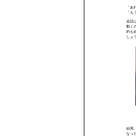
「あ
「も
会話
動く
約も
しょ
結局
なっ