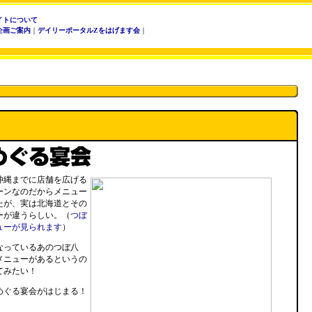
イトについて
企画ご案内
｜
デイリーポータルZをはげます会
｜
沖縄までに店舗を広げる
ーンなのだからメニュー
たが、実は北海道とその
ーが違うらしい。（
つぼ
ューが見られます
）
なっているあのつぼ八
メニューがあるというの
てみたい！
めぐる宴会がはじまる！