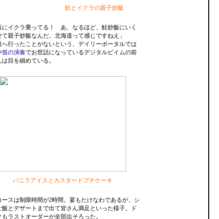
鮭とイクラの親子炒飯
飯にイクラ乗ってる！ あ、なるほど、鮭炒飯にいく
せて親子炒飯なんだ。北海道って感じですねえ」
道へ行ったことがないという、デイリーポータルでは
や
笛の演奏
でお世話になっているデジタルビイムの前
んは目を細めている。
バニラアイスとカスタードプチケーキ
コースは制限時間が2時間。宴もたけなわであるが、シ
ご飯とデザートまで出て皆さん満足といった様子。ド
クもラストオーダーが全部出そろった。