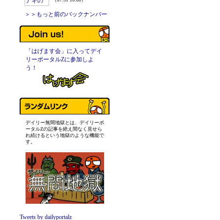
＞＞もっと前のバックナンバー
「はげます会」に入ってデイ
リーポータルZに参加しよ
う！
デイリー無間地獄とは、デイリーポ
ータルZの記事を絶え間なく見せら
れ続けるという地獄のような機能で
す。
Tweets by dailyportalz