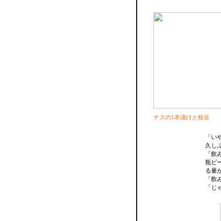
ナスの1本漬けと枝豆
「い
久し
「飲
瓶ビ
る量
「飲
「じ