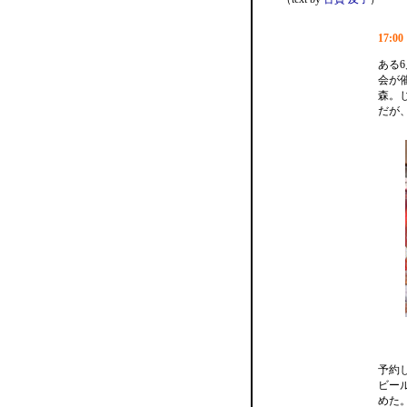
17:
ある
会が
森。
だが
予約し
ビー
めた