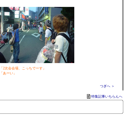
「2次会会場、こっちでーす」
「あーい」
つぎへ ＞
特集記事いちらんへ