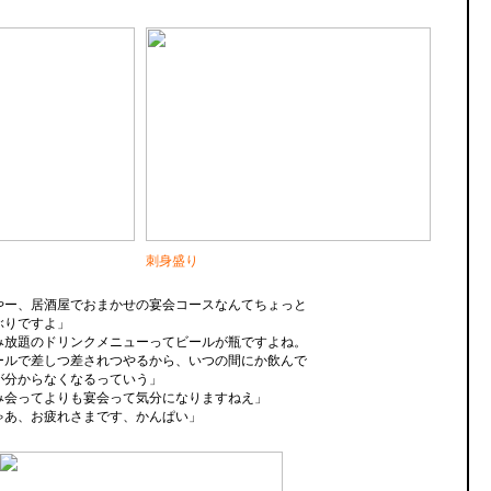
刺身盛り
やー、居酒屋でおまかせの宴会コースなんてちょっと
ぶりですよ」
み放題のドリンクメニューってビールが瓶ですよね。
ールで差しつ差されつやるから、いつの間にか飲んで
が分からなくなるっていう」
み会ってよりも宴会って気分になりますねえ」
ゃあ、お疲れさまです、かんぱい」