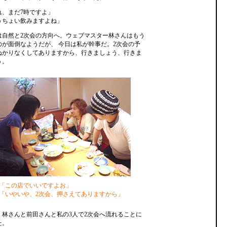
れ、まだ7時ですよ」
うちょい飲みますよね」
は自然と2次会の方向へ。ウェブマスター林さんはもう
のが面倒なようだが、 今日は私が幹事だ。2次会の予
ぬかりなくしてありますから、行きましょう、行きま
う。
「この店でいいですよお」
「いやいや、2次会、押さえてありますから」
、林さんと前田さんと私の3人で2次会へ流れることに
た。