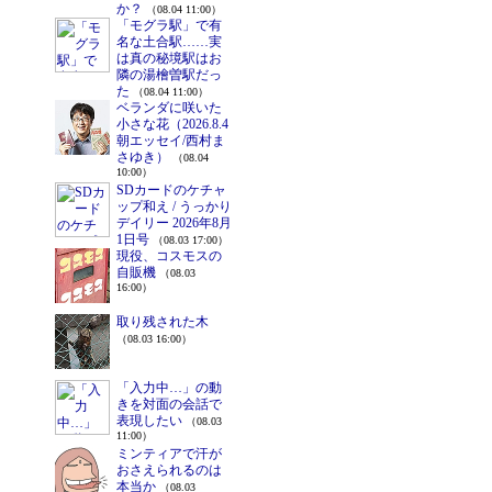
か？
（08.04 11:00）
「モグラ駅」で有
名な土合駅……実
は真の秘境駅はお
隣の湯檜曽駅だっ
た
（08.04 11:00）
ベランダに咲いた
小さな花（2026.8.4
朝エッセイ/西村ま
さゆき）
（08.04
10:00）
SDカードのケチャ
ップ和え / うっかり
デイリー 2026年8月
1日号
（08.03 17:00）
現役、コスモスの
自販機
（08.03
16:00）
取り残された木
（08.03 16:00）
「入力中…」の動
きを対面の会話で
表現したい
（08.03
11:00）
ミンティアで汗が
おさえられるのは
本当か
（08.03