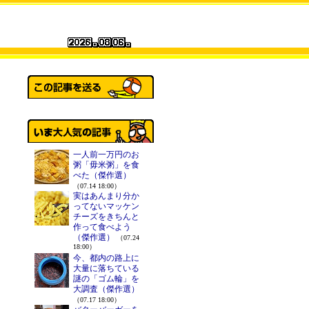
一人前一万円のお
粥「毋米粥」を食
べた（傑作選）
（07.14 18:00）
実はあんまり分か
ってないマッケン
チーズをきちんと
作って食べよう
（傑作選）
（07.24
18:00）
今、都内の路上に
大量に落ちている
謎の「ゴム輪」を
大調査（傑作選）
（07.17 18:00）