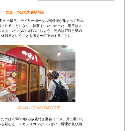
00 一次会・つぼ八大森駅前店
6月の土曜日。デイリーポータル関係者が集まって飲み
催されることになり、幹事をいいつかった。場所は大
じゃあ、いつものつぼ八にしよう。開始は17時と早め
、休前日ということを考え一応予約することに。
一次会はいつものつぼ八です
たのは\3,500の飲み放題付き宴会コース。席に着いて
ルを頼むと、スカンスカンといっせいに料理が並び始
。