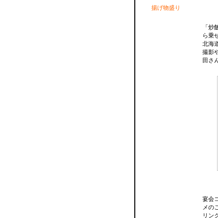
揚げ物盛り
「炒
ら乗
北海
撮影
田さ
宴会
メの
リン