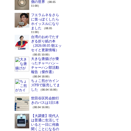
側の世界
（08.05
11:00）
フエラムネをさら
に笛っぽくしたら
ホイッスルになり
ました
（08.05
11:00）
台湾のおめでたす
ぎる折り紙の本
（2026.08.05 朝エッ
セイと更新情報）
（08.05 10:00）
大きな唐揚げが乗
ったチャーハン～
チャーハン部活動
報告（傑作選）
（08.04 18:00）
ちょこ煎がカイン
ズPBで販売してま
した
（08.04 16:00）
世田谷区民会館行
きのバスは1日1本
（08.04 16:00）
【大調査】現代人
は普通に生活して
いると一日に何曲
聞くことになるの