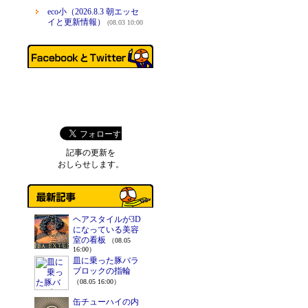
eco小（2026.8.3 朝エッセ
イと更新情報）
(08.03 10:00
記事の更新を
おしらせします。
ヘアスタイルが3D
になっている美容
室の看板
（08.05
16:00）
皿に乗った豚バラ
ブロックの指輪
（08.05 16:00）
缶チューハイの内