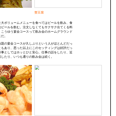
蟹豆腐
な大ボリュームメニューを食べてはビールを飲み、食
はビールを飲む。注文しなくてもサクサク出てくる料
。こうゆう宴会コースって飲み会のホームグラウンド
じだ。
放題の宴会コースが久しぶりという人がほとんどだっ
ともあり、思った以上にこのセッティングは好評だっ
幹事としてはホッとひと安心。仕事の話をしたり、近
話したり、いつも通りの飲み会は続く。