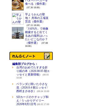
バターバーガーを
食べる（傑作選）
（07.30 18:00）
芋ようかんの聖
地！ 舟和の工場直
営店（傑作選）
（07.15 18:00）
「JAPAN」で画像
検索すると出てく
るあの場所はいっ
たいどこなのか？
（傑作選）
（07.08
18:00）
編集部ブログから：
台湾のおめでたすぎる折
り紙の本（2026.08.05 朝エ
ッセイと更新情報）
(08.05
10:00
ベランダに咲いた小さな
花（2026.8.4 朝エッセイ/
西村まさゆき）
(08.04 10:00
SDカードのケチャップ和
え / うっかりデイリー
2026年8月1日号
(08.03 17:00