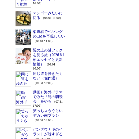
16:00）
マンゴーみたいに
切る
（08.01 11:00）
柔道着でペヤング
のCMを再現したい
（08.01 11:00）
翼の上の謎フック
を見る旅（2026.8.1
朝エッセイと更新
情報）
（08.01
10:00）
同じ道を歩きたく
ない（傑作選）
（07.31 18:00）
動画）海外ドラマ
でみた「詩の朗読
会」をやる
（07.31
17:00）
笑っちゃうぐらい
デカい歯ブラシ
（07.31 16:00）
パンダウナギのイ
ラストが嘘すぎる
（07.31 16:00）