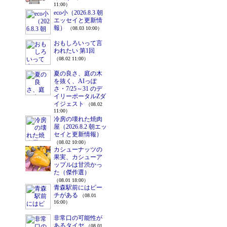
11:00）
eco小（2026.8.3 朝
エッセイと更新情
報）
（08.03 10:00）
おもしろいって言
われたい 第1回
（08.02 11:00）
夏の良さ、庭の木
を抜く、AIっぽ
さ・7/25～31 のデ
イリーポータルZダ
イジェスト
（08.02
11:00）
冷房の壊れた焼肉
屋（2026.8.2 朝エッ
セイと更新情報）
（08.02 10:00）
カシューナッツの
果実、カシューア
ップルは甘渋かっ
た（傑作選）
（08.01 18:00）
青森駅前にはビー
チがある
（08.01
16:00）
非常口の可能性が
あるタイヤ
（08.01