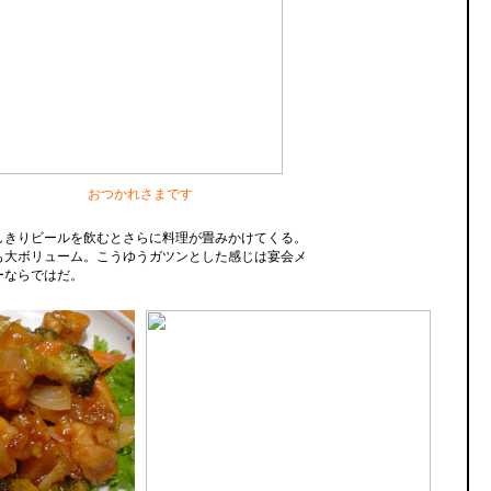
おつかれさまです
しきりビールを飲むとさらに料理が畳みかけてくる。
も大ボリューム。こうゆうガツンとした感じは宴会メ
ーならではだ。