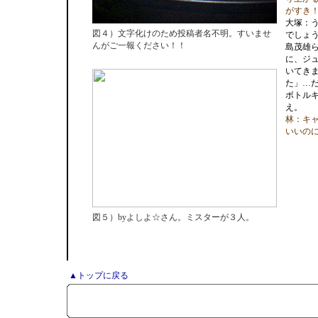
がすき
大塚：
図４）文字化けのため投稿者名不明。すいませ
でしょ
んがご一報ください！！
島茂雄
に、ジ
いてき
た」…
ボトル
え。
林：キ
いいの
図５）byよしよ☆さん。ミスターが３人。
▲トップに戻る