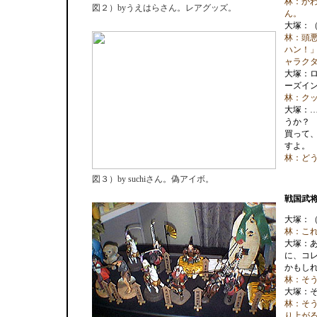
林：か
図２）byうえはらさん。レアグッズ。
ん。
大塚：
林：頭
ハン！
ャラク
大塚：
ーズイ
林：ク
大塚：
うか？
買って、
すよ。
林：ど
図３）by suchiさん。偽アイボ。
戦国武
大塚：
林：こ
大塚：
に、コ
かもし
林：そ
大塚：
林：そ
り上が