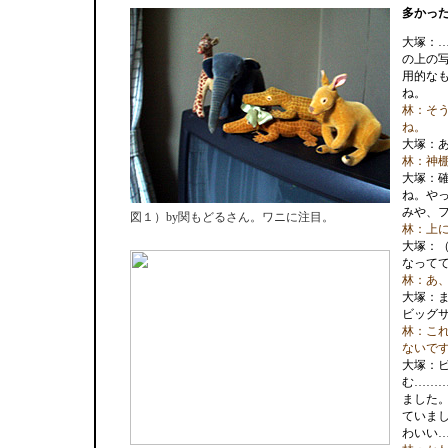
多かっ
大塚：
の上の
用的な
ね。
林：そ
ね。
大塚：
林：神
大塚：
ね。や
みや、
図１）by関もどるさん。ワニに注目。
林：上
大塚：
なって
林：あ
大塚：
ビッグ
林：こ
ないで
大塚：
む……
ました
ていま
わいい