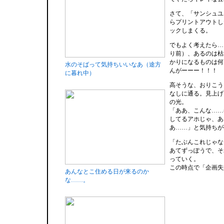
さて、「サンシュユ
らプリントアウトし
ックしまくる。
でもよく考えたら…
り前）、あるのは枯
かりになるものは何
水のそばって気持ちいいなあ（途方
んがーーー！！！
に暮れ中）
高そうな、おりこう
なしに通る。見上げ
の光。
「ああ、こんな……
してるアホじゃ、あ
あ……」と気持ちが
「たぶんこれじゃな
あてずっぽうで、そ
っていく。
この時点で「企画失
あんなとこ住める日が来るのか
な……。