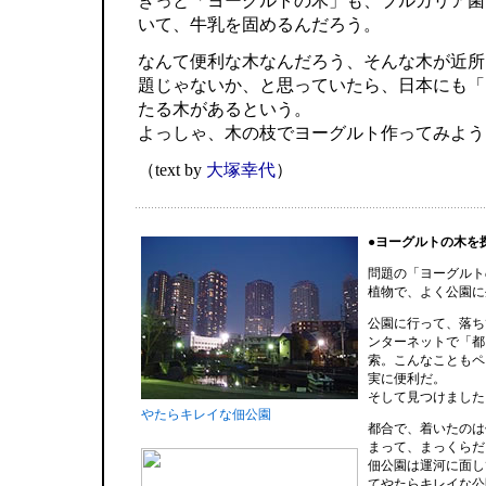
きっと「ヨーグルトの木」も、ブルガリア菌
いて、牛乳を固めるんだろう。
なんて便利な木なんだろう、そんな木が近所
題じゃないか、と思っていたら、日本にも「
たる木があるという。
よっしゃ、木の枝でヨーグルト作ってみよう
（text by
大塚幸代
）
●ヨーグルトの木を
問題の「ヨーグルト
植物で、よく公園に
公園に行って、落ち
ンターネットで「都
索。こんなこともペ
実に便利だ。
そして見つけました
やたらキレイな佃公園
都合で、着いたのは
まって、まっくらだ
佃公園は運河に面し
てやたらキレイな公