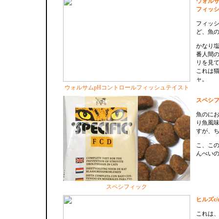
ウォルサ
フィッ
フィッ
ど、魚
かなり
番人間
リを見
これは
ャ。
ウォルサムpHコントロールフィッシュテイスト
スペシ
魚のに
り魚風
すが、
こ、こ
んべい
スペシフィック
ヒルズc/
これは