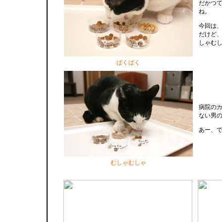
だかつ
ね。
今回は
だけど
しゃむ
ぱくぱく
病院の
ない男
あー、
むしゃむしゃ