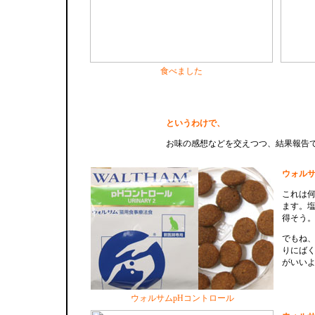
食べました
というわけで、
お味の感想などを交えつつ、結果報告
ウォルサ
これは
ます。
得そう
でもね
りにば
がいい
ウォルサムpHコントロール