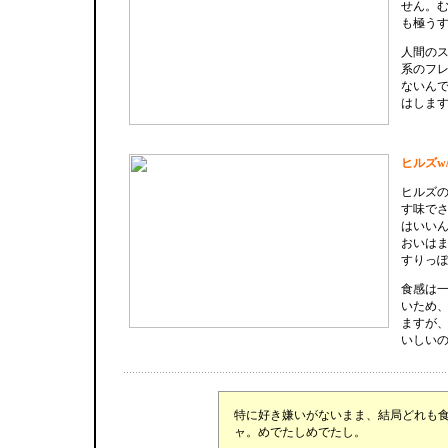
せん。
も極う
人間の
系のフ
ないん
はしま
ヒルズw/
ヒルズの
す味で
はいい
おいは
すりっ
食感は
いため
ますが
いしい
特に好き嫌いがないまま、結局どれも
ャ。めでたしめでたし。