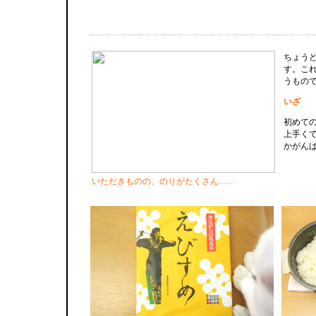
ちょう
す。こ
うもの
いざ
初めて
上手く
かがん
いただきものの、のりがたくさん……