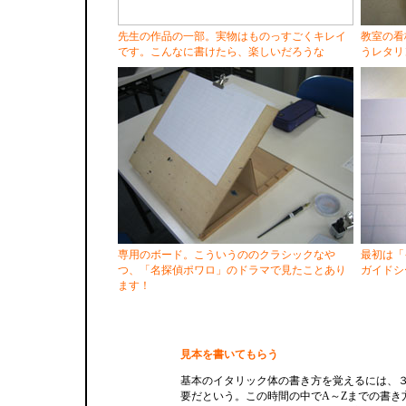
先生の作品の一部。実物はものっすごくキレイ
教室の看
です。こんなに書けたら、楽しいだろうな
うレタリ
専用のボード。こういうののクラシックなや
最初は「
つ、「名探偵ポワロ」のドラマで見たことあり
ガイドシ
ます！
見本を書いてもらう
基本のイタリック体の書き方を覚えるには、
要だという。この時間の中でA～Zまでの書き