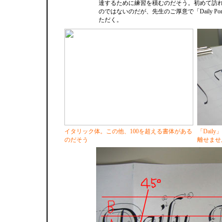
達するために練習を積むのだそう。初めて訪
のではないのだが、先生のご厚意で「Daily Po
ただく。
イタリック体。この他、100を超える書体がある
「Dai
のだそう
離せませ