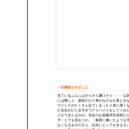
一生懸命かきました
見ているぶんにはすらすら書けそう・・・な
には難しく、最初のひと筆がなかなか落とせ
でインクがたくさん出てしまったり逆に薄く
た先生がひと文字ずつアドバイスをしてくれ
とができたものの、先生のが高級羽毛布団だ
ザ、とでも言おうか。「最初に書いたような
なくなるものだから、記念にとっておきなさ