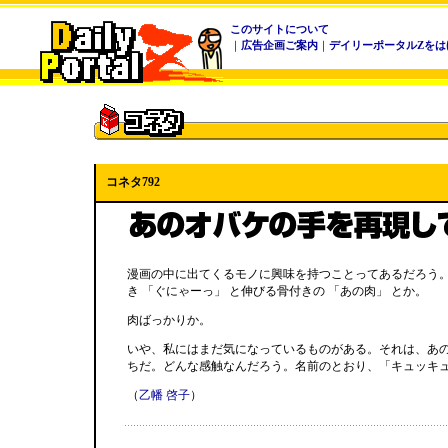
このサイトについて
｜
広告企画ご案内
｜
デイリーポータルZをは
コネタ792
漫画の中に出てくるモノに興味を持つことってあるだろう。
き 「ぐにゃーっ」 と伸びる骨付きの 「あの肉」 とか。
肉ばっかりか。
いや、私にはまだ気になっているものがある。それは、あの
ちだ。どんな感触なんだろう。名前のとおり、「キュッキュ
（
乙幡 啓子
）