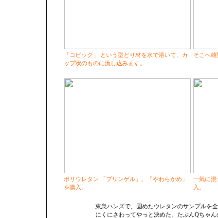
「コピック」 という型どり材を水で溶いて、カ
そこへ雄
ップ状のものに流し込みます。
ポリウレタン 「プリンゲル」。「やわらかめ」
一気に混
を購入。
入。
東急ハンズで、固めたウレタンのサンプルを全
にくにさわってやっと決めた。たぶんQちゃん