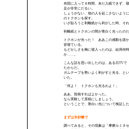
布団に入って６時間、未だ入眠できず、
足が非常にだるい。
しょうがない、他の人を起こさないよう
のトクホンを探す。
いざ貼ろうと剥離紙から剥がした時、そ
剥離紙とトクホンの間が青白く光ったの
トクホンが光った！ ああこの感動を誰
皆寝ている。
もどかしさを胸に寝入ったのは、結局何
か……。
こんな話を思い出したのは、ある日TVで
たからだ。
ガムテープを勢いよく剥がすと光る、と
いた。
「何よ！ トクホンも光るわよ！」
ああ、投稿すればよかった。
なら実験して原稿にしましょう。
ということで、青白い光について検証し
まずは氷砂糖で
調べてみると、その現象は「摩擦ルミネ