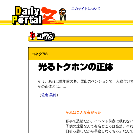
このサイトについて
コネタ788
そう、あれは数年前の冬。雪山のペンションで一人寝付け
その正体とは……！
（
佐倉 美穂
）
それはこんな夜だった
私事で恐縮だが、イベント前夜は眠れな
子供の遠足なんて有名どころは当然。そ
日引っ越しだから早寝しなくちゃ」なん