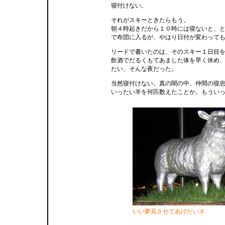
寝付けない。
それがスキーときたらもう。
朝４時起きだから１０時には寝ないと、
で布団に入るが、やはり日付が変わって
リードで書いたのは、そのスキー１日目
飲酒でだるくもてあました体を早く休め
たい、そんな夜だった。
当然寝付けない。真の闇の中、仲間の寝
いったい羊を何匹数えたことか。もうい
いい夢見させてあげたいネ