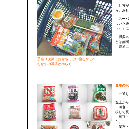
仕方が
ら、おせ
スーパ
ついた経
ック」に
博多名
とは無関
普通に
手当り次第におせちっぽい物をかごへ
おせちの基準がゆらぐ
真夏のお
一通り
左上から
・海老・
模して長
・黒豆・
ら。
・昆布・