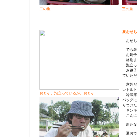
二の重
三の重
夏おせち
おせち
でも暑
お銚子
格別ま
泡立っ
お銚子
ていただ
意外だ
レトルト
おとそ。泡立っているが、おとそ
冷蔵庫
バッグに
りつけた
キンキ
こんに
新たな
夏おで