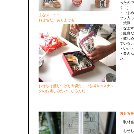
ったので
く。）
・ごまめ
主なメニュー
ッツ入っ
おせちだ、あくまでも
・焼豚・
・なます
う紅白だ
・煮しめ
ている。
・いか・
・栗きん
い。
おせちは盛りつけも大切だ、でも場末のスナッ
クのお通しみたいになるんだ
おせちを
取材当日
おせち