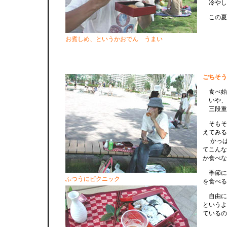
冷やし
この夏
お煮しめ、というかおでん うまい
ごちそう
食べ始
いや、
三段重
そもそ
えてみる
かっぱ
てこんな
か食べな
季節に
ふつうにピクニック
を食べる
自由に
というよ
ているの