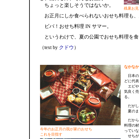
ちょっと楽しそうではないか。
残暑お見
お正月にしか食べられないおせち料理も、
ビバ！おせち料理 IN サマー。
というわけで、夏の公園でおせち料理を食
（text by
クドウ
）
なかなか
日本の
どに代表
エビや
気良く売
る。
だがし
夏のま
だから
料理の材
今年のお正月の我が家のおせち
っていな
これを目指す
せちが