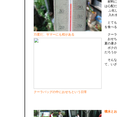
材料に
は心配だ
ふ化し
入れず
とても
を食べる
35度だ、サマーにも程がある
クーラ
おせち
夏の暑さ
ボクの
だろうか
そんな
て、いざ
クーラバッグの中におせちという日常
噴水とお