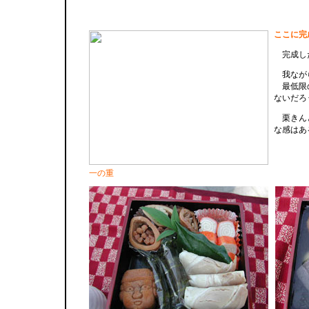
ここに完
完成し
我ながら
最低限の
ないだろ
栗きんと
な感はあ
一の重