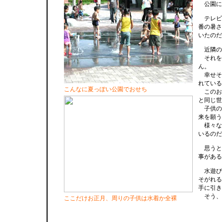
公園に
テレビ
番の暑さ
いたのだ
近隣の
それを
ん。
幸せそ
れている
こんなに夏っぽい公園でおせち
このお
と同じ世
子供の
来を願う
様々な
いるの
思うと
事がある
水遊び
そがれる
手に引き
そう、
ここだけお正月、周りの子供は水着か全裸