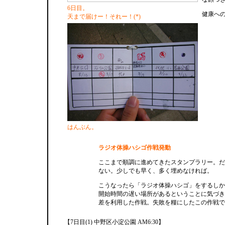
6日目。
健康へ
天まで届けー！それー！(*)
はんぶん。
ラジオ体操ハシゴ作戦発動
ここまで順調に進めてきたスタンプラリー。だ
ない。少しでも早く、多く埋めなければ。
こうなったら「ラジオ体操ハシゴ」をするしか
開始時間の遅い場所があるということに気づき
差を利用した作戦。失敗を糧にしたこの作戦で
【7日目(1) 中野区小淀公園 AM6:30】