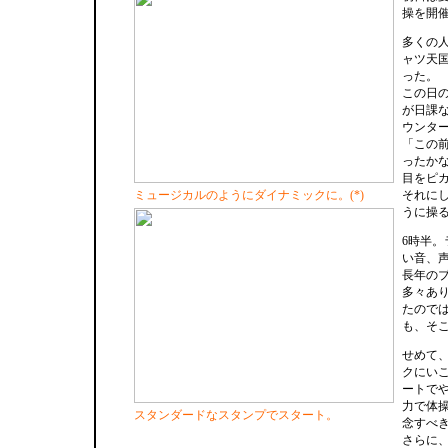
操を開
多くの
ャツ天
った。
この日の
が日課
ウンタ
「この前
ったか
目をピ
ミュージカルのようにダイナミックに。(*)
それに
うに操
6時半
い音、
長年の
多々あ
たので
も、そ
せめて
クにい
ートで
力で体
スタンダードなスタンプでスタート。
念すべ
さらに