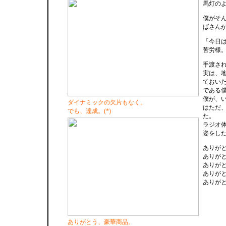
馬灯の
僕がそ
ばさん
「今日
苦労様
手渡さ
実は、
ておい
である
僕が、
ダイナミックの欠片もなく。
はただ
でも、達成。(*)
た。
ラジオ
姿をし
ありが
ありが
ありが
ありが
ありが
ありがとう、豪華商品。