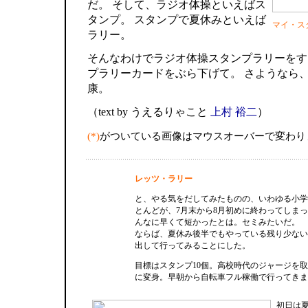
だ。 そして、ラジオ体操といえばス
タンプ。 スタンプで夏休みといえば
マイ・ス
ラリー。
そんなわけでラジオ体操スタンプラリーをす
プラリーカードをぶら下げて。 さようなら、
康。
（text by うえるりゃこと
上村 裕二
）
(*)
がついている画像はマウスオーバーで変わり
レッツ・ラリー
と、やる気をだしてみたものの、いわゆる小学
とんどが、7月末から8月初めに終わってしま
んなに早くて短かったとは。セミみたいだ。
ならば、夏休み後半でもやっている残り少ない
出して行ってみることにした。
目標はスタンプ10個。高校時代のジャージを
に変身。早朝から自転車フル稼働で行ってきま
初日は