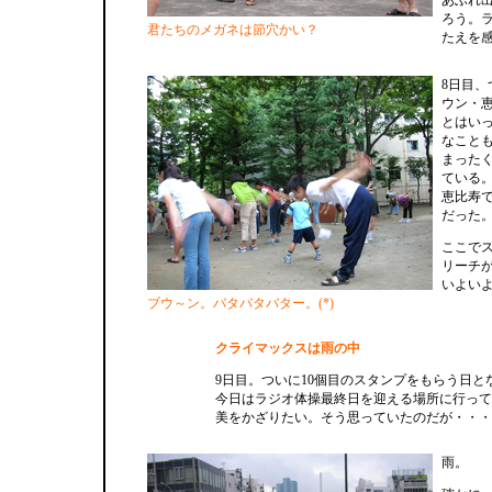
あふれ
ろう。
君たちのメガネは節穴かい？
たえを
8日目
ウン・
とはい
なこと
まった
ている
恵比寿
だった
ここでス
リーチ
いよい
ブウ～ン。バタバタバター。(*)
クライマックスは雨の中
9日目。ついに10個目のスタンプをもらう日と
今日はラジオ体操最終日を迎える場所に行って
美をかざりたい。そう思っていたのだが・・・
雨。