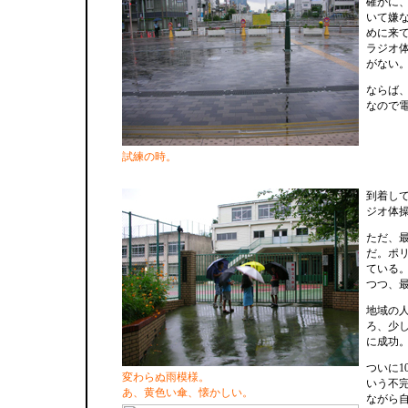
確かに
いて嫌
めに来
ラジオ
がない
ならば
なので
試練の時。
到着し
ジオ体
ただ、
だ。ポ
ている
つつ、
地域の
ろ、少
に成功
ついに1
変わらぬ雨模様。
いう不
あ、黄色い傘、懐かしい。
ながら