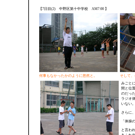
【7日目(2) 中野区第十中学校 AM7:00 】
何事もなかったかのように悠然と。
そして、
みごと
間と位
のだっ
ラジオ
いない
さらに
「体操
と言わ