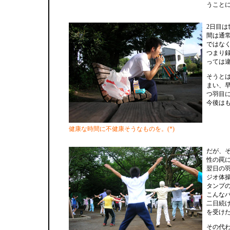
うこと
2日目
間は通
ではな
つまり
っては
そうと
まい、
つ羽目
今後は
健康な時間に不健康そうなものを。(*)
だが、
性の罠
翌日の
ジオ体
タンプ
こんな
二日続
を受け
その代