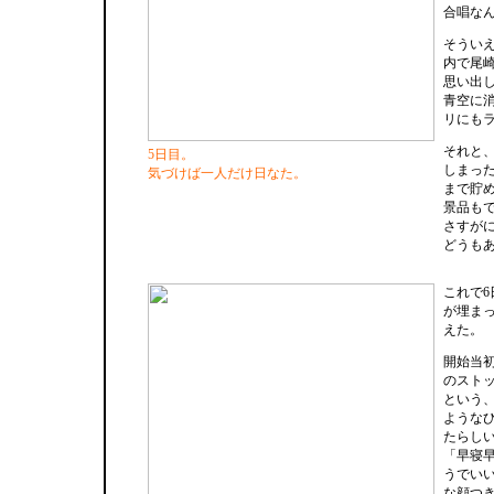
合唱な
そうい
内で尾
思い出
青空に
リにも
それと
5日目。
しまった
気づけば一人だけ日なた。
まで貯
景品も
さすが
どうも
これで
が埋まっ
えた。
開始当
のスト
という
ような
たらし
「早寝
うでい
な顔つ