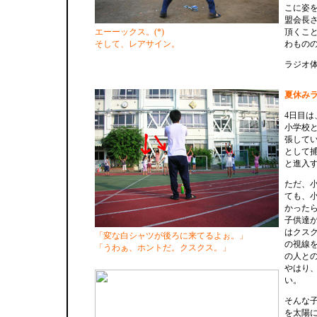
こに姿
盟会長
エーーックス。(*)
頂くこと
そして、レアサイン。
わもの
ラジオ
夏休み
4日目
小学校
張して
として
と進入
ただ、
ても、
かった
子供達
はクス
「変な白シャツが後ろに来てるよぉ。」
の視線
「うわぁ、ホントだ。クスクス。」
の人と
やはり
い。
そんな
を太陽