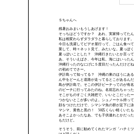
Ｓちゃんへ
残暑おみまいもうしあげます！
そっちはどうですか？ あれ、実家帰ってたん
私は相変わらずダラダラと暮らしております。
今日も洗濯してビデオ屋行って、ごはん食べて
業して、時々ネット見て、みたいな。夏っぽく
夏っぽいことした？ 沖縄行きたいとか言って
あ、そういえばさ、今年は私、海にはいったん
沖縄行ったのなにげに５度目だったんだけどね
の初めてでさー。
伊計島って知ってる？ 沖縄の東のほうにある
ん中をどーんと道路が走ってるとこがあるんだ
島が伊計島で。そこの伊計ビーチってのが有名
のビーチに行ってみたのね。名前忘れちゃった
そこがものすごく大雑把で、いいとこだったー
つかないとこが多いのよ。シュノーケル持って
顔をつけただけで、シマシマ魚の群が足下に泳
マシマ、黄色と黒の！ 50匹くらい軽くいた
あそこよかったなあ、でも子供連れとかだった
もだけど。
そうそう、前に勧めてくれたマンガ「ハチミツ