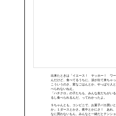
出来たときは「イエース！ ヤッホー！ ワー
んだけど、食べてるうちに、涙が出て来ちゃっ
こういうのさ、変なごはんとか、やっぱり人と
べられないねえ。
「ハチクロ」の子たちも、みんな友だちがいる
るし食べられるんだ、ってわかったよ。
Ｓちゃんとも、コンビニで、お菓子バカ買いと
か」１ダースとかさ。夜中とかにさ！ あれ、
なに買わないもん、みんなと一緒だとテンショ