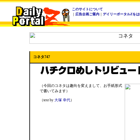
このサイトについて
｜
広告企画ご案内
｜
デイリーポータルZをは
コネタ747
（今回のコネタは趣向を変えまして、お手紙形式
で書いてみます）
（text by
大塚 幸代
）