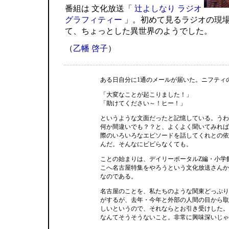
番組は 文化放送「
辻よしなり ラジオ
グラフィティー
」。初めて見るラジオの現
て、ちょっとした異世界のようでした。
（
乙幡 啓子
）
ある日自分に1通のメールが届いた。ニフティ
「大変なことが起こりました！」
「助けてください～！ヒー！」
というような文面だったと記憶している。うわ
何か間違いでも？？と、よくよく聞いてみれば
際のいろいろなエピソードを話してくれとの依
んだ。そんなにビビらなくても。
ことの始まりは、デイリーポータルZ編・小学
こへ名古屋特集をやろうという文化放送さんか
なのである。
名古屋のことを、私たちのような関東どっぷり
がするが、去年・今年と外部の人間の目から取
しいというので、それならとお引き受けした。
なんてそうそうないこと。非常に興味深いじゃ