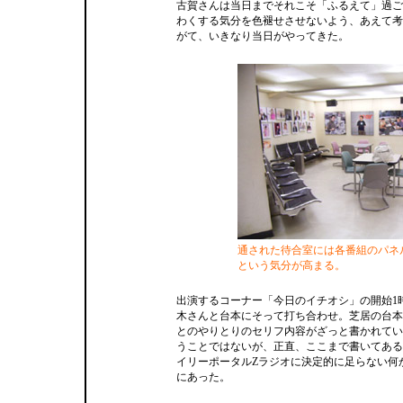
古賀さんは当日までそれこそ「ふるえて」過ご
わくする気分を色褪せさせないよう、あえて考
がて、いきなり当日がやってきた。
通された待合室には各番組のパネ
という気分が高まる。
出演するコーナー「今日のイチオシ」の開始1
木さんと台本にそって打ち合わせ。芝居の台本
とのやりとりのセリフ内容がざっと書かれてい
うことではないが、正直、ここまで書いてある
イリーポータルZラジオに決定的に足らない何
にあった。