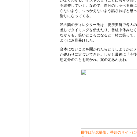
がよくわかる。ゲストの言うことにも耳を傾け
を調整していく。なので、自分のしゃべる番に
らないよう、つっかえないよう話さねばと思っ
滑りになってくる。
私の隣のディレクター氏は、要所要所で各人の
差しでタイミングを伝えたり、番組中休みなく
ながらも、笑いどころになると一緒に笑って、
ようにお見受けした。
台本にないことを聞かれたらどうしようかとメ
か終わりに近づいてきた。しかし最後に「今後
想定外のことを聞かれ、案の定あわあわ。
最後は記念撮影。番組のサイトに