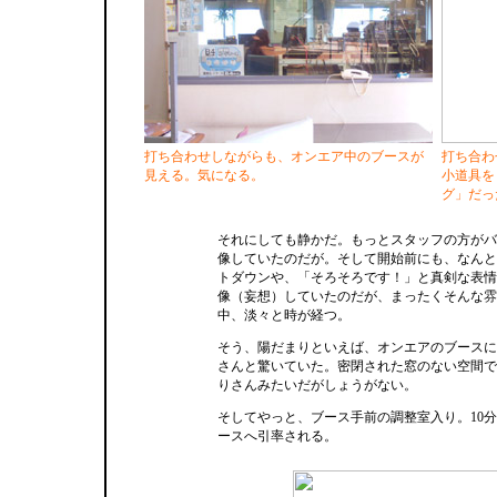
打ち合わせしながらも、オンエア中のブースが
打ち合わ
見える。気になる。
小道具を
グ」だっ
それにしても静かだ。もっとスタッフの方がバ
像していたのだが。そして開始前にも、なんと
トダウンや、「そろそろです！」と真剣な表情
像（妄想）していたのだが、まったくそんな雰
中、淡々と時が経つ。
そう、陽だまりといえば、オンエアのブースに
さんと驚いていた。密閉された窓のない空間で
りさんみたいだがしょうがない。
そしてやっと、ブース手前の調整室入り。10
ースへ引率される。