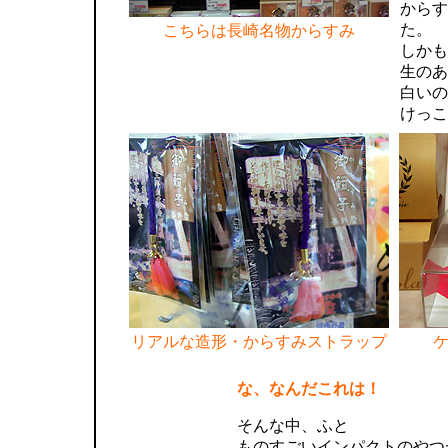
からす
た。
こちらは長崎名物からすみ
しかも
生のあ
白いの
けっこ
リアルな造形・からすみストラップ
な、なんだこれは！
そんな中、ふと
ものすごいインパクトのやつ