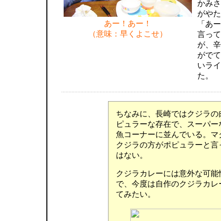
かみさ
がやた
あー！あー！
「あー
（意味：早くよこせ）
言って
が、辛
がでて
いライ
た。
ちなみに、長崎ではクジラの
ピュラーな存在で、スーパー
魚コーナーに並んでいる。マ
クジラの方がポピュラーと言
はない。
クジラカレーには意外な可能
で、今度は自作のクジラカレ
てみたい。