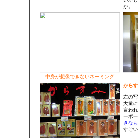
か。
中身が想像できないネーミング
からす
左の写
大量に
言われ
ーポー
きなも
すごい