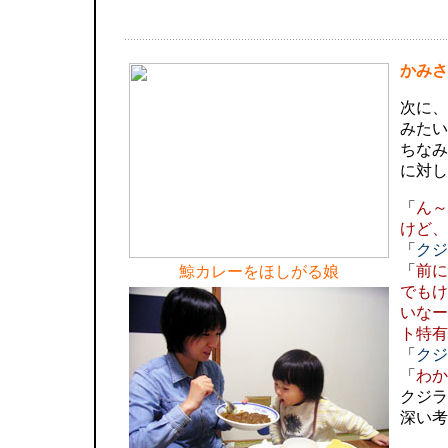
かみさ
次に、
みたい
ちなみ
に対し
「
ん～
けど、
「
クジ
「
前に
鯨カレーをほしがる娘
でもけ
いなー
ト特有
「
クジ
「
わか
クジラ
深い考