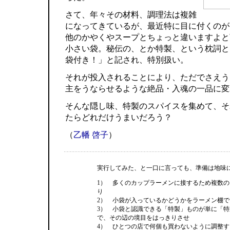
さて、年々その材料、調理法は複雑
になってきているが、最近特に目に付くのが
他のかやくやスープとちょっと違いますよと
小さい袋。秘伝の、とか特製、という枕詞と
袋付き！」と記され、特別扱い。
それが投入されることにより、ただでさえう
主をうならせるような絶品・入魂の一品に変
そんな隠し味、特製のスパイスを集めて、そ
たらどれだけうまいだろう？
（
乙幡 啓子
）
実行してみた、と一口に言っても、準備は地味
1） 多くのカップラーメンに接するため複数
り
2） 小袋が入っているかどうかをラーメン棚
3） 小袋と認識できる「特製」ものが単に「
で、その辺の境目をはっきりさせ
4） ひとつの店で何個も買わないように調整