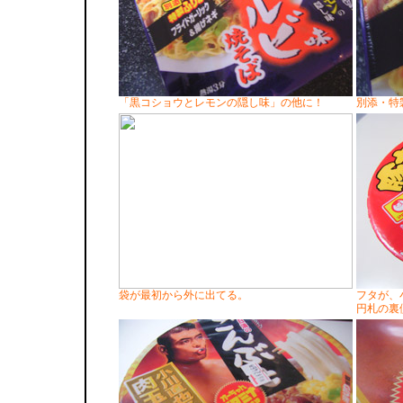
「黒コショウとレモンの隠し味」の他に！
別添・特
袋が最初から外に出てる。
フタが、
円札の裏