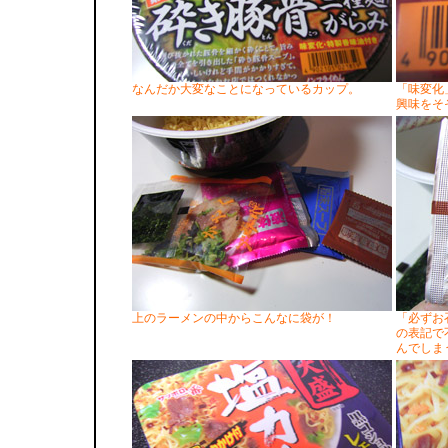
なんだか大変なことになっているカップ。
「味変化
興味をそ
上のラーメンの中からこんなに袋が！
「必ずお
の表記で
んでしま