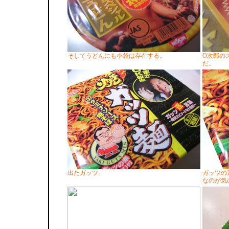
そしてうどんにも小袋は存在する。
O次郎の
だ。
出たガッツ。
ガッツの
なのが気