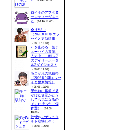
ロイホのアフタヌ
ーンティーがあっ
た
（08.10 11:00）
全裸VS虫
（2026.8.10 朝エッ
セイと更新情報）
（08.10 10:00）
汗を止める、缶チ
ューハイの裏側、
入力中…・8/1～7
のデイリーポータ
ルZダイジェスト
（08.09 11:00）
あこがれの地鎮祭
（2026.8.9 朝エッセ
イと更新情報）
（08.09 10:00）
半年前に駅前で見
かけた食堂がどう
しても気になるの
でまた行った（傑
作選）
（08.08
18:00）
PayPayでゲシュタ
ルト崩壊しそう
（08.08 16:00）