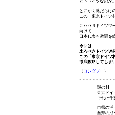
どうドイツなのか
とにかく謎だらけ
この「東京ドイツ
２００６ドイツワ
向けて
日本代表も激闘を
今回は
来るべきドイツＷ
この「東京ドイツ
徹底攻略してしま
（
ヨシダプロ
）
謎の村
東京ドイ
それは千
自県の浦
自県の成