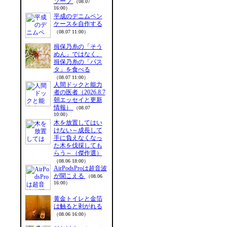
ソープ
（08.07
16:00）
平成のデニムペン
ケースを自作する
（08.07 11:00）
揖保乃糸の「そう
めん」ではなく、
揖保乃糸の「パス
タ」を食べる
（08.07 11:00）
人間ドックと能力
者の医者（2026.8.7
朝エッセイと更新
情報）
（08.07
10:00）
木を放置してはい
けない～成長して
手に負えなくなっ
た木を伐採しても
らう～（傑作選）
（08.06 18:00）
AirPodsProは超音波
が聞こえる
（08.06
16:00）
黄金トイレと金箔
は触ると剥がれる
（08.06 16:00）