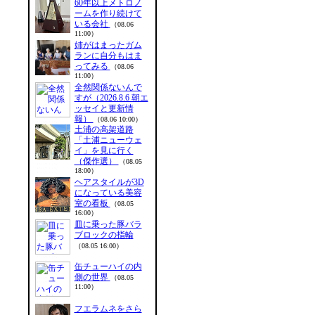
60年以上メトロノ
ームを作り続けて
いる会社
（08.06
11:00）
姉がはまったガム
ランに自分もはま
ってみる
（08.06
11:00）
全然関係ないんで
すが（2026.8.6 朝エ
ッセイと更新情
報）
（08.06 10:00）
土浦の高架道路
「土浦ニューウェ
イ」を見に行く
（傑作選）
（08.05
18:00）
ヘアスタイルが3D
になっている美容
室の看板
（08.05
16:00）
皿に乗った豚バラ
ブロックの指輪
（08.05 16:00）
缶チューハイの内
側の世界
（08.05
11:00）
フエラムネをさら