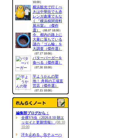
18:00）
横浜観光で行くべ
きは中華街でも赤
レンガ倉庫でもな
く『横浜税関資料
展示室』（傑作
選）
（08.07 18:00）
今、都内の路上に
大量に落ちている
謎の「ゴム輪」を
大調査（傑作選）
（07.17 18:00）
バターバーガーを
食べる（傑作選）
（07.30 18:00）
芋ようかんの聖
地！ 舟和の工場直
営店（傑作選）
（07.15 18:00）
編集部ブログから：
全裸VS虫（2026.8.10 朝エ
ッセイと更新情報）
(08.10
10:00
汗を止める、缶チューハ