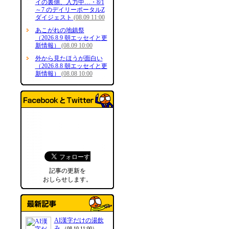
イの裏側、入力中…・8/1
～7 のデイリーポータルZ
ダイジェスト
(08.09 11:00
あこがれの地鎮祭
（2026.8.9 朝エッセイと更
新情報）
(08.09 10:00
外から見たほうが面白い
（2026.8.8 朝エッセイと更
新情報）
(08.08 10:00
記事の更新を
おしらせします。
AI漢字だけの湯飲
み
（08.10 11:00）