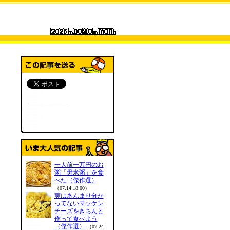
一人前一万円のお
粥「毋米粥」を食
べた（傑作選）
（07.14 18:00）
実はあんまり分か
ってないマッケン
チーズをきちんと
作って食べよう
（傑作選）
（07.24