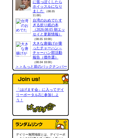
に笛っぽくしたら
ホイッスルになり
ました
（08.05
11:00）
台湾のおめでたす
ぎる折り紙の本
（2026.08.05 朝エッ
セイと更新情報）
（08.05 10:00）
大きな唐揚げが乗
ったチャーハン～
チャーハン部活動
報告（傑作選）
（08.04 18:00）
＞＞もっと前のバックナンバー
「はげます会」に入ってデイ
リーポータルZに参加しよ
う！
デイリー無間地獄とは、デイリーポ