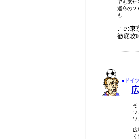
でも来た
運命の２
も
この東
徹底攻
●
ドイ
広
そ
ッ
ワ
広
く