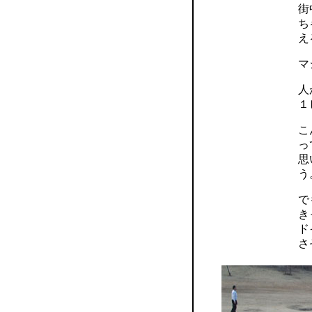
街
ち
え
マ
人
１
こ
っ
思
う
で
き
ド
さ