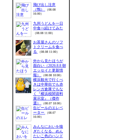
飛び出し注意
（鴨）
（08.08
16:00）
九州うどんを一日
中食べ続けてみた
（08.08 11:00）
お茶屋さんのソフ
トクリームを食べ
る
（08.08 11:00）
外から見たほうが
面白い（2026.8.8 朝
エッセイと更新情
報）
（08.08 10:00）
横浜観光で行くべ
きは中華街でも赤
レンガ倉庫でもな
く『横浜税関資料
展示室』（傑作
選）
（08.07 18:00）
缶ビールのエレベ
ーター
（08.07
16:00）
みんなにおいを嗅
ぎたくなる、めん
たいこ色のハンド