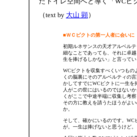
たトイレ空間へと導く「WCピ
（text by
大山 顕
）
■ＷＣピクトの第一人者に会いに
初期ルネサンスの天才アルベルテ
細なことであっても、それに卓越
生を捧げるしかない」と言ってい
WCピクトを収集すべくいつもの
くの脳裏にそのアルベルティの言
かしてすでにWCピクトに一生を
人がこの世にはいるのではないか
くがここで中途半端に収集し考察
その方に教えを請うたほうがよい
か。
そして、確かにいるのです。WC
が。一生は捧げないと思うけど。