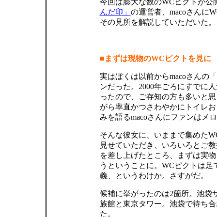
今回は膨大な数のWCピクトが公
んだ印」
の運営者、macoさんに
その見所を解説していただいた。
■まずは現物のWCピクトを見に
実はぼくは以前からmacoさんの
ンだった。2000年ごろにすでに
ったので、ご存知の方も多いと思
がら率直かつさわやかにトイレお
みを語るmacoさんにファンはメ
そんな彼女に、いままで集めたW
見せていただき、いろいろとご教
を差し上げたところ、まずは実物
うということに。WCピクトは足
義、というわけか。さすがだ。
候補に挙がったのは2箇所。池袋
族館と東京タワー。池袋で待ち合
た。