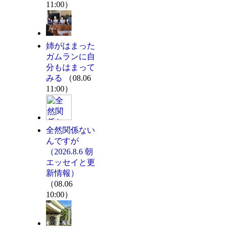
11:00）
姉がはまった
ガムランに自
分もはまって
みる
（08.06
11:00）
全然関係ない
んですが
（2026.8.6 朝
エッセイと更
新情報）
（08.06
10:00）