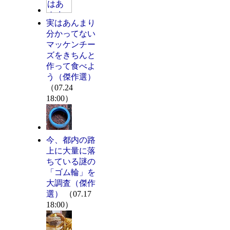
実はあんまり
分かってない
マッケンチー
ズをきちんと
作って食べよ
う（傑作選）
（07.24
18:00）
今、都内の路
上に大量に落
ちている謎の
「ゴム輪」を
大調査（傑作
選）
（07.17
18:00）