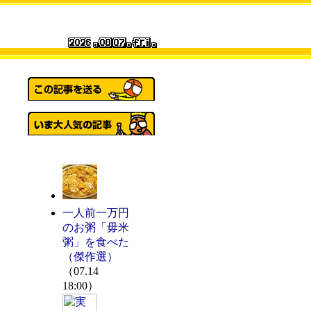
一人前一万円
のお粥「毋米
粥」を食べた
（傑作選）
（07.14
18:00）