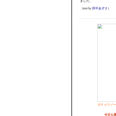
ました。
（text by
田中あずさ
）
ダチョウゾー
今日も