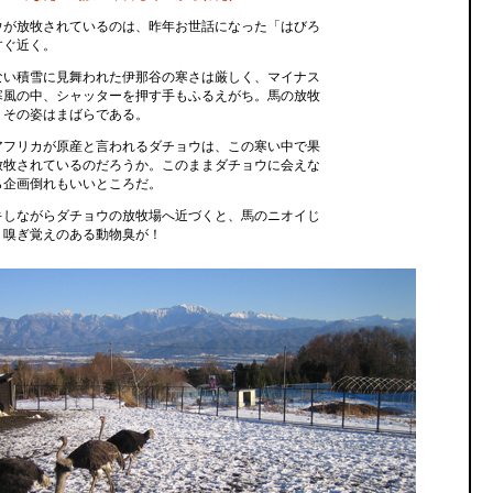
ウが放牧されているのは、昨年お世話になった「はびろ
すぐ近く。
ない積雪に見舞われた伊那谷の寒さは厳しく、マイナス
寒風の中、シャッターを押す手もふるえがち。馬の放牧
、その姿はまばらである。
アフリカが原産と言われるダチョウは、この寒い中で果
放牧されているのだろうか。このままダチョウに会えな
ら企画倒れもいいところだ。
キしながらダチョウの放牧場へ近づくと、馬のニオイじ
、嗅ぎ覚えのある動物臭が！