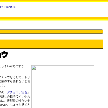
サイトについて
てしまいがちですが、
ダチョウなくして、トリ
肉業界すら語れないと言
ょう。
年の「
ダチョウ、実食
」
冬越しの様子です。やわ
らは、伊那谷の冷たい冬
るのか、ちょっと見てき