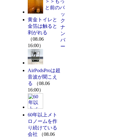
＞＞もっ
と前のバ
ッ
黄金トイレと
ク
金箔は触ると
ナ
剥がれる
ン
（08.06
バ
16:00）
ー
AirPodsProは超
音波が聞こえ
る
（08.06
16:00）
60年以上メト
ロノームを作
り続けている
会社
（08.06