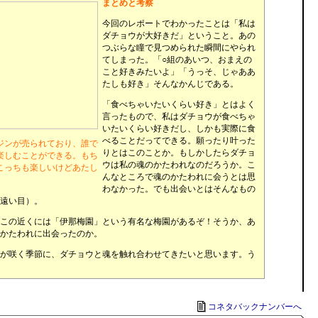
まとめと考察
今回のレポートでわかったことは「私は
ダチョウが大好きだ」ということ。あの
つぶらな瞳で見つめられた瞬間にやられ
てしまった。「○組のあいつ、おまえの
こと好きみたいよ」「うっそ、じゃああ
たしも好き」そんなかんじである。
「食べちゃいたいくらい好き」とはよく
言ったもので、私はダチョウが食べちゃ
いたいくらい好きだし、しかも実際に食
べることだってできる。願ったり叶った
ジンが売られており、誰で
りとはこのことか。もしかしたらダチョ
楽しむことができる。もち
ウは私の魂のかたわれなのだろうか。こ
こっちも楽しいけどあたし
んなところで魂のかたわれに会うとは思
わなかった。でも出会いとはそんなもの
遠い目）。
この近くには「伊那梅園」という有名な梅園があるぞ！そうか、あ
かたわれに出会ったのか。
が咲く季節に、ダチョウと魂を触れ合わせてきたいと思います。う
コネタバックナンバーへ