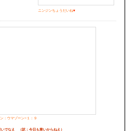
ニンジンちょうだいね
♥
ン：ウマゾーン=１：９
寒いでなえ （訳：今日も寒いからねえ）