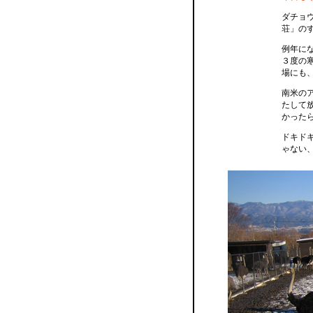
ダチョ
荘」の
例年に
３度の
場にも
南米の
たして
かった
ドキド
ゃない