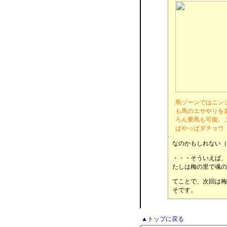
馬ゾーンではニン
も馬のエサやりを
ろん乗馬も可能。
はやっぱダチョウ
なのかもしれない（
・・・そういえば、
たしは梅の里で魂の
てことで、次回は梅
そです。
▲トップに戻る