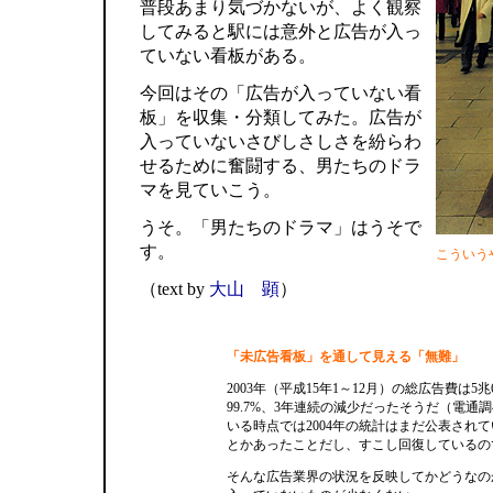
普段あまり気づかないが、よく観察
してみると駅には意外と広告が入っ
ていない看板がある。
今回はその「広告が入っていない看
板」を収集・分類してみた。広告が
入っていないさびしさしさを紛らわ
せるために奮闘する、男たちのドラ
マを見ていこう。
うそ。「男たちのドラマ」はうそで
す。
こういう
（text by
大山 顕
）
「未広告看板」を通して見える「無難」
2003年（平成15年1～12月）の総広告費は5兆
99.7%、3年連続の減少だったそうだ（電通
いる時点では2004年の統計はまだ公表され
とかあったことだし、すこし回復しているの
そんな広告業界の状況を反映してかどうなの