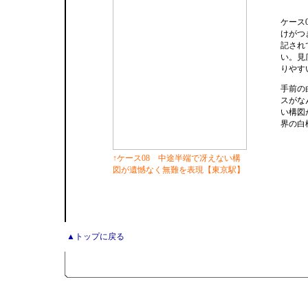
ケース
けがつ
記され
い。見
りやす
手前の
スがな
い構図
界の白
↑ケース08 中途半端で冴えない構
図が遺憾なく無難を表現【東京駅】
▲トップに戻る