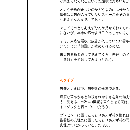
が集まらなくなるという悪循環におちいりか
という分析が正しいのかどうなのかは分から
供側は広告が入っていないスペースをそのま
りあえずなんか見せておく。
そしてそのとりあえずなんか見せておくもの
けないが、本来の広告より目立っちゃいけな
そう、未広告看板（広告が入っていない看板
けた）には「無難」が求められるのだ。
未広告看板を通して見えてくる「無難」のイ
「無難」を分類してみようと思う。
花タイプ
無難といえば花。無難界の王道である。
適度な華やかさと無視されやすさを兼ね備え
うに見えるこの2つの機能を両立させる花は
すマジックと言っていいだろう。
プレゼントに困ったらとりあえず花を贈れば
告看板の穴埋めに困ったらとりあえず花の写
真理はつながっている。たぶん。