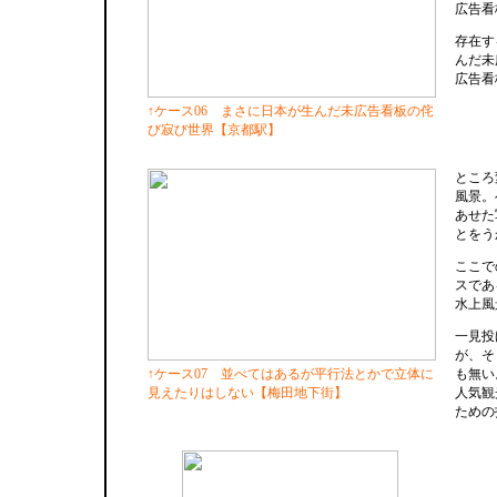
広告看
存在す
んだ未
広告看
↑ケース06 まさに日本が生んだ未広告看板の侘
び寂び世界【京都駅】
ところ
風景。
あせた
とをう
ここで
スであ
水上風
一見投
が、そ
↑ケース07 並べてはあるが平行法とかで立体に
も無い
見えたりはしない【梅田地下街】
人気観
ための