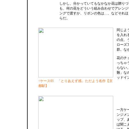
しかし、分かっていてもなかなか花は贈りづ
も、何の花をどういう組み合わせでアレンジ
ングで渡すか、リボンの色は…、などそれほ
らだ。
同じよ
を入れ
の点、
ローズ
群。な
花のチ
っちゃ
らない
難」な
ッドイ
↑ケース01 「とりあえず感」ただよう名作【京
都駅】
一方ケ
ンジメ
ップ、
ば聞こ