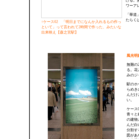
ける。
ワーア
「華道
たらく
↑ケース02 「明日までになんか入れるもの作っ
といて」って言われて2時間で作った、みたいな
出来映え【森之宮駅】
風光明
無難の
る。花
みのジ
駅のホ
らめき
んだけ
い。
ケース
青々と
の建物
んだ白
分割す
図があ