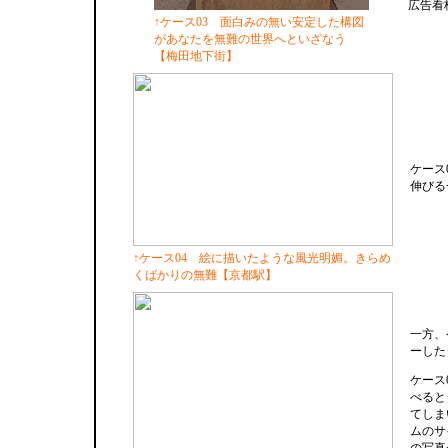
広告看
↑ケース03 面白みの無い安定した構図
があなたを無難の世界へといざなう
【梅田地下街】
ケース
伸びる
↑ケース04 絵に描いたような風光明媚。きらめ
くばかりの無難【京都駅】
一方、
ーした
ケース
べると
てしま
ムのサ