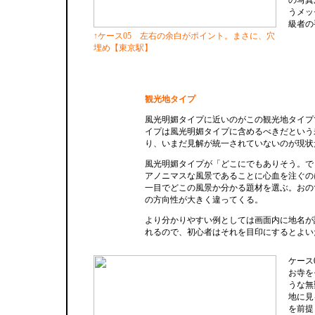
の写真
うメッ
級者の
↑ケース05 左右の余白がポイント。まさに、穴
埋め【東京駅】
観光地タイプ
風光明媚タイプに近いのがこの観光地タイプ
イプは風光明媚タイプに含めるべきだという
り、いまだ見解が統一されていないのが現状
風光明媚タイプが「どこにでもありそう。で
アノニマスな風景であることに心血を注ぐの
一目でどこの風景か分かる題材を選ぶ。おの
の方向性が大きく違ってくる。
より分かりやすい例としては画面内に地名が
れるので、初心者はそれを目印にするとよい
ケース
お寺を
うな無
地に見
を前提