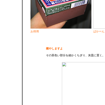
お得用
ぱかーん
燃やしますよ
その茶色い部分を細かくちぎり、灰皿に置く。