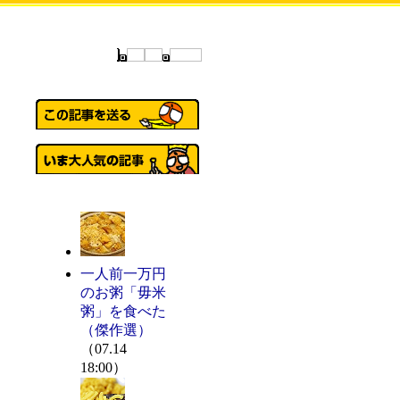
一人前一万円
のお粥「毋米
粥」を食べた
（傑作選）
（07.14
18:00）