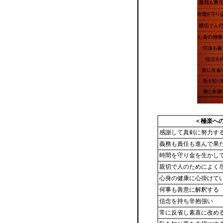
＜極楽へ
感謝して真剣に努力す
義務も責任も進んで果
時間を守り金を生かし
親切で人のためによく
心身の健康に心掛けて
何事も善意に解釈する
信念を持ち辛抱強い
常に反省し素直に改め