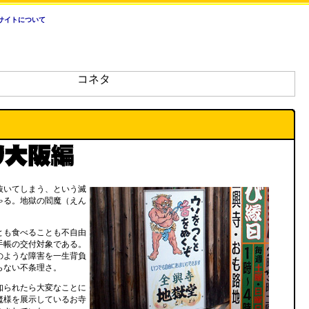
サイトについて
抜いてしまう、という滅
ゃる。地獄の閻魔（えん
とも食べることも不自由
手帳の交付対象である。
のような障害を一生背負
らない不条理さ。
知られたら大変なことに
魔様を展示しているお寺