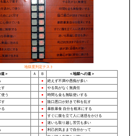
地獄度判定テスト
の道＞
Ａ
Ｂ
＜地獄への道＞
る
●
絶えず不満や愚痴が多い
たす
●
やる気がなく無責任
て使う
●
時間も金も無駄使いする
尽す
●
陰口悪口が好きで和を乱す
いる
●
暴飲暴食 自分を粗末にする
●
すぐに腹を立て人に迷惑をかける
●
迷いも取り越し苦労も多い
る
●
利己的気ままで自分かって