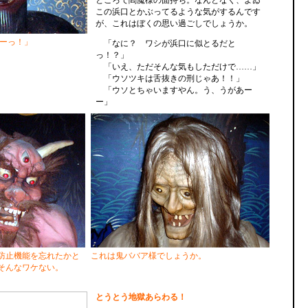
ところで閻魔様の面持ち。なんとなく、よゐ
この浜口とかぶってるような気がするんです
が、これはぼくの思い過ごしでしょうか。
ーっ！」
「なに？ ワシが浜口に似とるだと
っ！？」
「いえ、ただそんな気もしただけで……」
「ウソツキは舌抜きの刑じゃあ！！」
「ウソとちゃいますやん。う、うがあー
ー」
防止機能を忘れたかと
これは鬼ババア様でしょうか。
そんなワケない。
とうとう地獄あらわる！