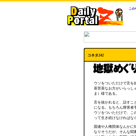
この
コネタ242
ウソをついただけで舌を
茶苦茶なお方がいらっし
ま）様である。
舌を抜かれると、話すこ
になる。もちろん障害者
ウソをついただけで、こ
って生き続けなければな
国連や人権団体なんかに
なりそうだが、そんな閻