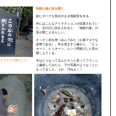
地獄の釜の音を聞く
妙にダークな気分のまま地獄堂を出る。
外にはこんなアトラクションが設置されてい
た。石の穴に頭を入れると、「地獄の釜」の
音が聞こえるらしい。
さっそく頭を突っ込んでみた（心底マヌケな
姿勢である）。耳を澄ますと確かに、「ビュ
オーン、ビュオーン」という間延びした音が
聞こえてくる。
イラストが妙にいい
中はどうなってるんだろうと思ってフラッシ
ュ撮影してみたら、下の写真のようなことに
なってました。うわ、汚ねえ！！