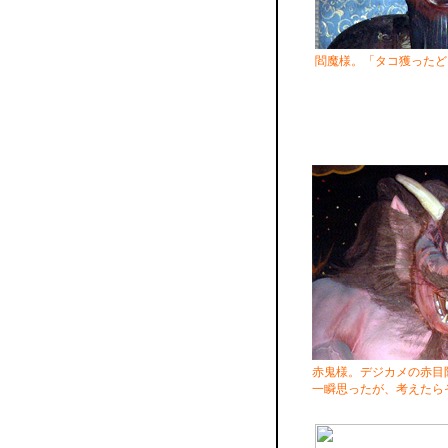
閻魔様。「タコ獲ったど
赤鬼様。デジカメの赤目
一瞬思ったが、考えたら