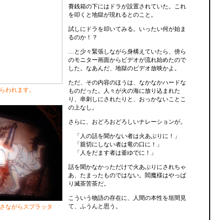
賽銭箱の下にはドラが設置されていた。これ
を叩くと地獄が現れるとのこと。
試しにドラを叩いてみる。いったい何が始ま
るのか！？
…と少々緊張しながら身構えていたら、傍ら
のモニター画面からビデオが流れ始めたので
した。なあんだ、地獄のビデオ放映かよ。
ただ、その内容のほうは、なかなかハードな
らわれます。
ものだった。人々が火の海に放り込まれた
り、串刺しにされたりと、おっかないことこ
の上なし。
さらに、おどろおどろしいナレーションが。
「人の話を聞かない者は火あぶりに！」
「親切にしない者は竜の口に！」
「人をだます者は釜ゆでに！」
話を聞かなかっただけで火あぶりにされちゃ
あ、たまったものではない。閻魔様はやっぱ
り滅茶苦茶だ。
こういう物語の存在に、人間の本性を垣間見
て、ふうんと思う。
さながらスプラッタ