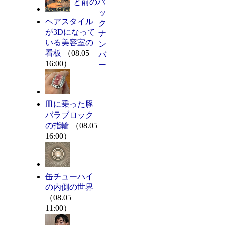
と前のバ
ッ
ヘアスタイル
ク
が3Dになって
ナ
いる美容室の
ン
看板
（08.05
バ
16:00）
ー
皿に乗った豚
バラブロック
の指輪
（08.05
16:00）
缶チューハイ
の内側の世界
（08.05
11:00）