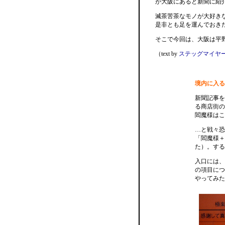
が大阪にあると新聞に紹
滅茶苦茶なモノが大好き
是非とも足を運んでおき
そこで今回は、大阪は平
（text by
ステッグマイヤ
境内に入る
新聞記事を
る商店街の
閻魔様はこ
…と戦々恐
「閻魔様＋
た）。する
入口には、
の項目につ
やってみた