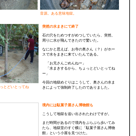
。
音源。ある意味地獄。
突然の水まきにて終了
石の穴をためつすがめつしていたら、突然、
周りに水が飛んできたので驚いた。
なにかと思えば、お寺の奥さん（？）がホー
スで水をまきに来ていたんである。
「お兄さんごめんねー」
「水まきするから、ちょっとどいとってね
ー」
今回の地獄めぐりはこうして、奥さんの水ま
っとどいとってね
きによって強制終了したのでありました。
境内には駄菓子屋さん博物館も
こうして地獄を追い出されたわけですが。
まだ時間があるので境内をぶらぶら歩いてみ
たら、地獄堂のすぐ横に「駄菓子屋さん博物
館」という小屋を見つけた。