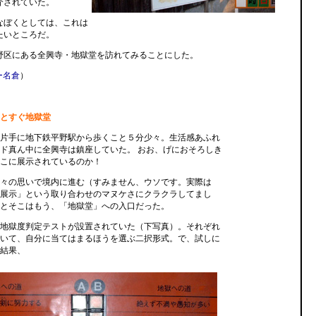
介されていた。
なぼくとしては、これは
たいところだ。
野区にある全興寺・地獄堂を訪れてみることにした。
ー名倉
）
とすぐ地獄堂
片手に地下鉄平野駅から歩くこと５分少々。生活感あふれ
ド真ん中に全興寺は鎮座していた。 おお、げにおそろしき
こに展示されているのか！
々の思いで境内に進む（すみません、ウソです。実際は
展示」という取り合わせのマヌケさにクラクラしてまし
とそこはもう、「地獄堂」への入口だった。
地獄度判定テストが設置されていた（下写真）。それぞれ
いて、自分に当てはまるほうを選ぶ二択形式。で、試しに
結果、