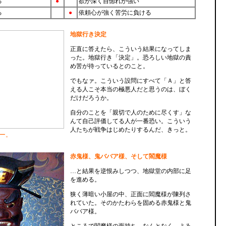
る
●
欲が深く自惚れが強い
る
●
依頼心が強く苦労に負ける
地獄行き決定
正直に答えたら、こういう結果になってしま
った。地獄行き「決定」。恐ろしい地獄の責
め苦が待っているとのこと。
でもなァ。こういう設問にすべて「Ａ」と答
える人こそ本当の極悪人だと思うのは、ぼく
だけだろうか。
自分のことを「親切で人のために尽くす」な
んて自己評価してる人が一番恐い。こういう
人たちが戦争はじめたりするんだ、きっと。
ー。
赤鬼様、鬼ババア様、そして閻魔様
…と結果を逆恨みしつつ、地獄堂の内部に足
を進める。
狭く薄暗い小屋の中、正面に閻魔様が陳列さ
れていた。そのかたわらを固める赤鬼様と鬼
ババア様。