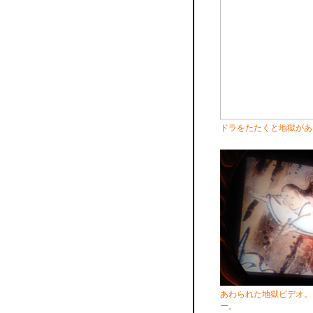
ドラをたたくと地獄があ
あわられた地獄ビデオ。
ー。