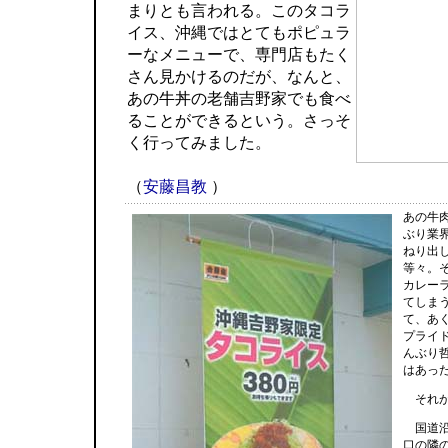
まりとも言われる。このタコラ
イス、沖縄ではとてもポピュラ
ーなメニューで、専門店もたく
さん見かけるのだが、なんと、
あの牛丼の老舗吉野家でも食べ
ることができるという。さっそ
く行ってみました。
（
安藤昌教
）
あの牛
ぶり業
ねり出
等々。
カレー
てしま
て、あ
プライ
んぶり
はあっ
それが
国道沿
口の隣