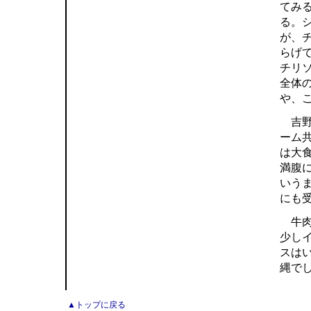
てみ
る。
が、
らげ
チリ
全体
や、
吉野
ーム
は大
満腹
いう
にも
牛肉
少し
スは
縄で
▲トップに戻る