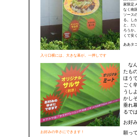
家限定
なく南
ソース
る。し
と、だ
ろうか
くて安
ああタ
入り口横には、大きな幕が。一押しです
なん
たも
ほう
ごく
うし
かし
垂れ
るで
お好
お好みの辛さにできます！
願っ