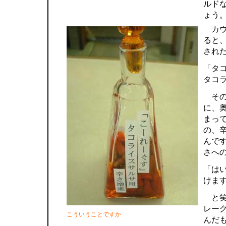
ルド
ょう
カウ
ると
され
「タ
タコ
その
に、
まっ
の、
んで
さへ
「は
けま
と笑
レー
こういうことですか
んだ