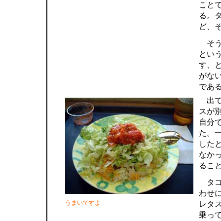
こと
る。
ど、
そう
とい
す、
がな
であ
出て
スが
自分
た。
した
なか
るこ
タコ
わせ
うまいですよ
レタ
乗っ