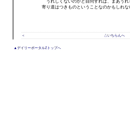
うれしくないのかと自問すれば、まあうれ
寄り道はつきものということなのかもしれない。 ( 200
＜
△いちらんへ
▲デイリーポータルZトップへ