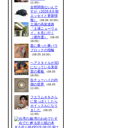
11:00）
全然関係ないんで
すが（2026.8.6 朝
エッセイと更新情
報）
（08.06 10:00）
土浦の高架道路
「土浦ニューウェ
イ」を見に行く
（傑作選）
（08.05
18:00）
皿に乗った豚バラ
ブロックの指輪
（08.05 16:00）
ヘアスタイルが3D
になっている美容
室の看板
（08.05
16:00）
缶チューハイの内
側の世界
（08.05
11:00）
フエラムネをさら
に笛っぽくしたら
ホイッスルになり
ました
（08.05
11:00）
台湾のおめでたす
ぎる折り紙の本
（2026.08.05 朝エ