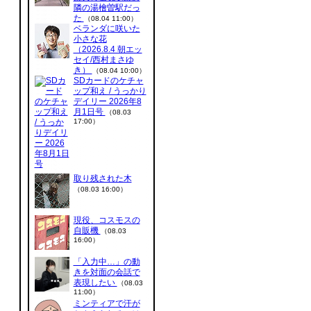
隣の湯檜曽駅だっ
た
（08.04 11:00）
ベランダに咲いた
小さな花
（2026.8.4 朝エッ
セイ/西村まさゆ
き）
（08.04 10:00）
SDカードのケチャ
ップ和え / うっかり
デイリー 2026年8
月1日号
（08.03
17:00）
取り残された木
（08.03 16:00）
現役、コスモスの
自販機
（08.03
16:00）
「入力中…」の動
きを対面の会話で
表現したい
（08.03
11:00）
ミンティアで汗が