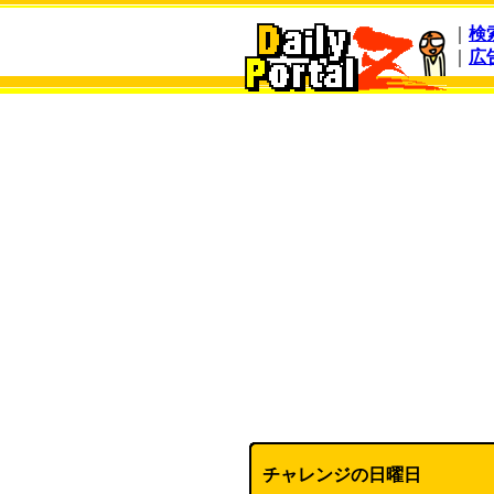
｜
検
｜
広
チャレンジの日曜日