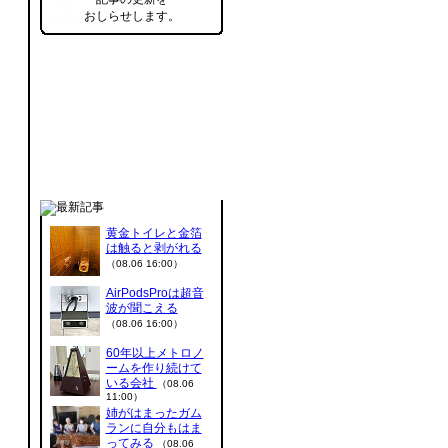
おしらせします。
黄金トイレと金箔
は触ると剥がれる
（08.06 16:00）
AirPodsProは超音
波が聞こえる
（08.06 16:00）
60年以上メトロノ
ームを作り続けて
いる会社
（08.06
11:00）
姉がはまったガム
ランに自分もはま
ってみる
（08.06