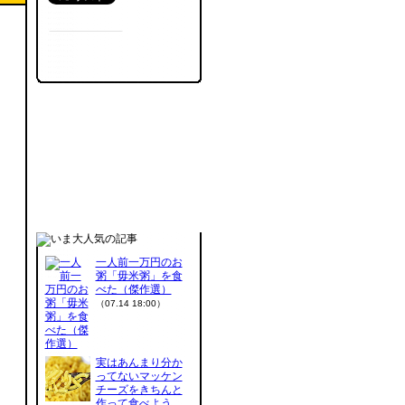
一人前一万円のお
粥「毋米粥」を食
べた（傑作選）
（07.14 18:00）
実はあんまり分か
ってないマッケン
チーズをきちんと
作って食べよう