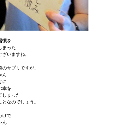
習慣
を
しまった
ございますね。
題のサプリですが、
ゃん
けに
の幸を
てしまった
ことなのでしょう。
わけで
ゃん