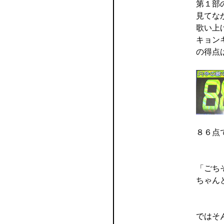
第１部
見てな
歌い上
キョン
の得点
８６点
「ごち
ちゃん
ではそ