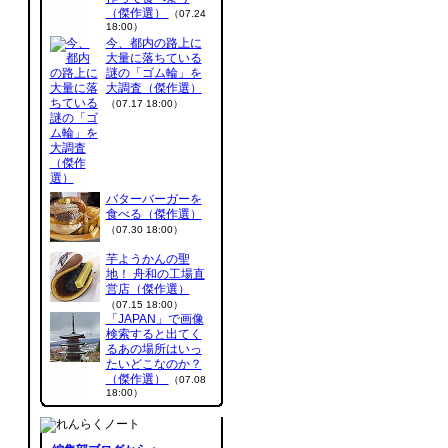
（傑作選）
（07.24
18:00）
今、都内の路上に
大量に落ちている
謎の「ゴム輪」を
大調査（傑作選）
（07.17 18:00）
バターバーガーを
食べる（傑作選）
（07.30 18:00）
芋ようかんの聖
地！ 舟和の工場直
営店（傑作選）
（07.15 18:00）
「JAPAN」で画像
検索すると出てく
るあの場所はいっ
たいどこなのか？
（傑作選）
（07.08
18:00）