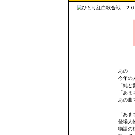
あの
今年の
「純と
「あま
あの曲
「あま
登場人
物語の