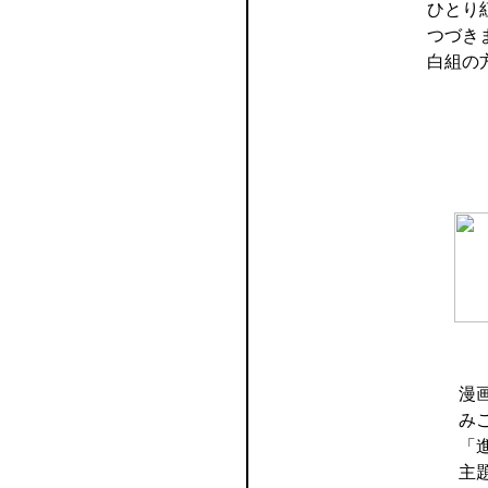
ひとり
つづき
白組の
漫
み
「
主