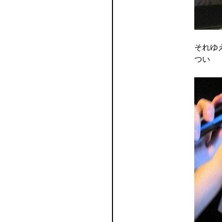
それゆ
つい