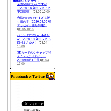
編集部ブログから：
全然関係ないんですが
（2026.8.6 朝エッセイと
更新情報）
(08.06 10:00
台湾のおめでたすぎる折
り紙の本（2026.08.05 朝
エッセイと更新情報）
(08.05 10:00
ベランダに咲いた小さな
花（2026.8.4 朝エッセイ/
西村まさゆき）
(08.04
10:00
SDカードのケチャップ和
え / うっかりデイリー
2026年8月1日号
(08.03
17:00
記事の更新を