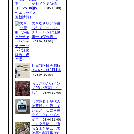
ッセイと更新情
報）
（08.05 10:00）
大きな唐揚げが乗
ったチャーハン～
チャーハン部活動
報告（傑作選）
（08.04 18:00）
世田谷区民会館行
きのバスは1日1本
（08.04 16:00）
ちょこ煎がカイン
ズPBで販売してま
した
（08.04 16:00）
【大調査】現代人
は普通に生活して
いると一日に何曲
聞くことになるの
か？
（08.04 11:00）
「モグラ駅」で有
名な土合駅……実
は真の秘境駅はお