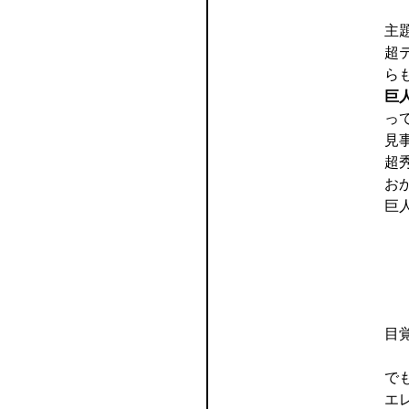
主
超
ら
巨
っ
見
超
お
巨
目
で
エ