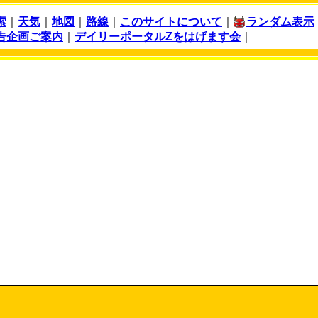
索
｜
天気
｜
地図
｜
路線
｜
このサイトについて
｜
ランダム表示
告企画ご案内
｜
デイリーポータルZをはげます会
｜