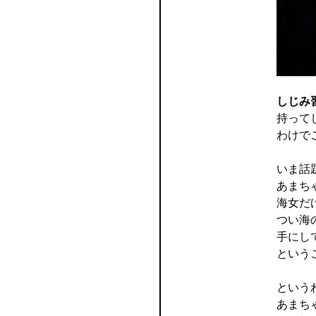
しじみ
持って
わけで
いま話
あまち
海女だ
つい海
手にし
という
という
あまち