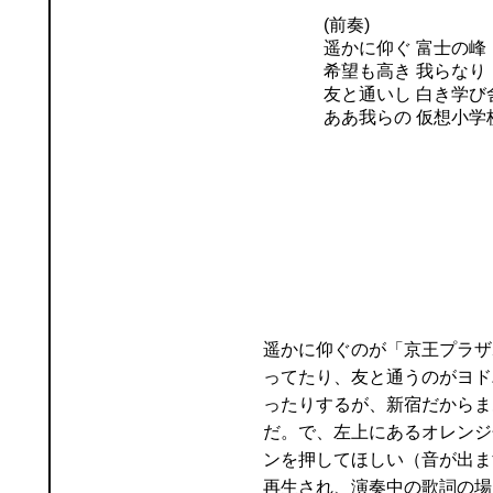
(前奏)
遥かに仰ぐ
富士の峰
希望も高き
我らなり
友と通いし
白き学び
ああ我らの
仮想
小学
遥かに仰ぐのが「京王プラザ
ってたり、友と通うのがヨド
ったりするが、新宿だからま
だ。で、左上にあるオレンジ
ンを押してほしい（音が出ま
再生され、演奏中の歌詞の場