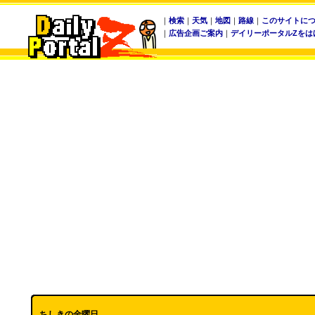
｜
検索
｜
天気
｜
地図
｜
路線
｜
このサイトに
｜
広告企画ご案内
｜
デイリーポータルZをは
ちしきの金曜日