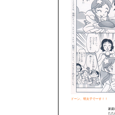
ドーン、明太子でーす！！
家庭
たた