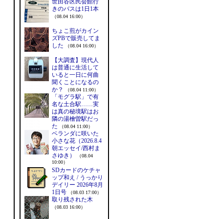
世田谷区民会館行
きのバスは1日1本
（08.04 16:00）
ちょこ煎がカイン
ズPBで販売してま
した
（08.04 16:00）
【大調査】現代人
は普通に生活して
いると一日に何曲
聞くことになるの
か？
（08.04 11:00）
「モグラ駅」で有
名な土合駅……実
は真の秘境駅はお
隣の湯檜曽駅だっ
た
（08.04 11:00）
ベランダに咲いた
小さな花（2026.8.4
朝エッセイ/西村ま
さゆき）
（08.04
10:00）
SDカードのケチャ
ップ和え / うっかり
デイリー 2026年8月
1日号
（08.03 17:00）
取り残された木
（08.03 16:00）