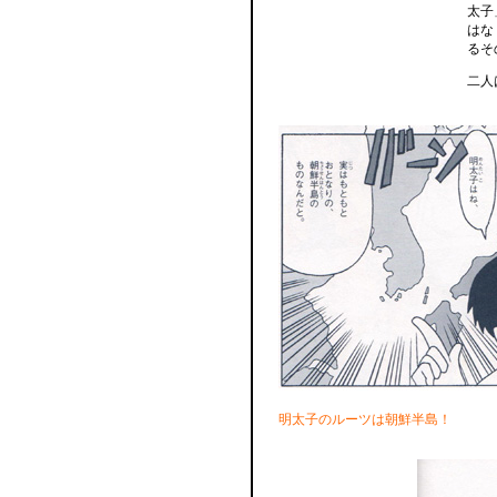
太子
はな
るそ
二人
明太子のルーツは朝鮮半島！