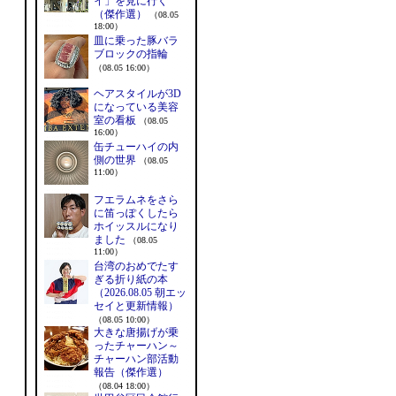
イ」を見に行く
（傑作選）
（08.05
18:00）
皿に乗った豚バラ
ブロックの指輪
（08.05 16:00）
ヘアスタイルが3D
になっている美容
室の看板
（08.05
16:00）
缶チューハイの内
側の世界
（08.05
11:00）
フエラムネをさら
に笛っぽくしたら
ホイッスルになり
ました
（08.05
11:00）
台湾のおめでたす
ぎる折り紙の本
（2026.08.05 朝エッ
セイと更新情報）
（08.05 10:00）
大きな唐揚げが乗
ったチャーハン～
チャーハン部活動
報告（傑作選）
（08.04 18:00）