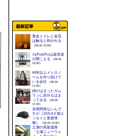
黄金トイレと金箔
は触ると剥がれる
（08.06 16:00）
AirPodsProは超音波
が聞こえる
（08.06
16:00）
60年以上メトロノ
ームを作り続けて
いる会社
（08.06
11:00）
姉がはまったガム
ランに自分もはま
ってみる
（08.06
11:00）
全然関係ないんで
すが（2026.8.6 朝エ
ッセイと更新情
報）
（08.06 10:00）
土浦の高架道路
「土浦ニューウェ