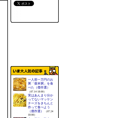
一人前一万円のお
粥「毋米粥」を食
べた（傑作選）
（07.14 18:00）
実はあんまり分か
ってないマッケン
チーズをきちんと
作って食べよう
（傑作選）
（07.24
18:00）