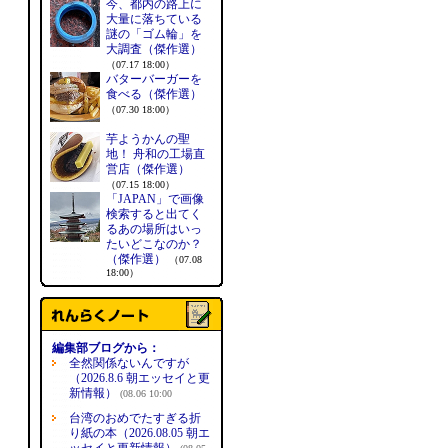
今、都内の路上に
大量に落ちている
謎の「ゴム輪」を
大調査（傑作選）
（07.17 18:00）
バターバーガーを
食べる（傑作選）
（07.30 18:00）
芋ようかんの聖
地！ 舟和の工場直
営店（傑作選）
（07.15 18:00）
「JAPAN」で画像
検索すると出てく
るあの場所はいっ
たいどこなのか？
（傑作選）
（07.08
18:00）
編集部ブログから：
全然関係ないんですが
（2026.8.6 朝エッセイと更
新情報）
(08.06 10:00
台湾のおめでたすぎる折
り紙の本（2026.08.05 朝エ