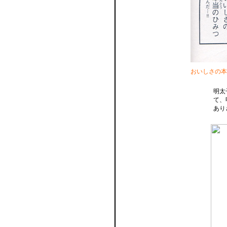
おいしさの本
明太
て、
あり