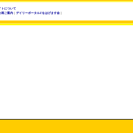
イトについて
企画ご案内
｜
デイリーポータルZをはげます会
｜