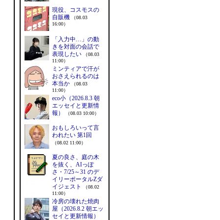
現役、コスモスの
自販機
（08.03
16:00）
「入力中…」の動
きを対面の会話で
表現したい
（08.03
11:00）
ミンティアで汗が
おさえられるのは
本当か
（08.03
11:00）
eco小（2026.8.3 朝
エッセイと更新情
報）
（08.03 10:00）
おもしろいって言
われたい 第1回
（08.02 11:00）
夏の良さ、庭の木
を抜く、AIっぽ
さ・7/25～31 のデ
イリーポータルZダ
イジェスト
（08.02
11:00）
冷房の壊れた焼肉
屋（2026.8.2 朝エッ
セイと更新情報）