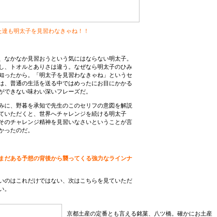
た達も明太子を見習わなきゃね！！
、なかなか見習おうという気にはならない明太子。
し、トオルとありさは違う。なぜなら明太子のひみ
知ったから。「明太子を見習わなきゃね」というセ
は、普通の生活を送る中ではめったにお目にかかる
ができない味わい深いフレーズだ。
みに、野暮を承知で先生のこのセリフの意図を解説
ていただくと、世界へチャレンジを続ける明太子
そのチャレンジ精神を見習いなさいということが言
かったのだ。
まだある予想の背後から襲ってくる強力なラインナ
いのはこれだけではない、次はこちらを見ていただ
い。
京都土産の定番とも言える銘菓、八ツ橋。確かにお土産