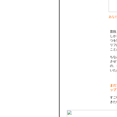
あな
普段
しか
つを
リフ
こと
ちな
させ
の、
いた
まだ
ップ
すご
きた