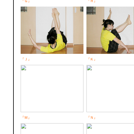
『Ｇ』
『Ｈ』
『Ｊ』
『Ｋ』
『Ｍ』
『Ｎ』