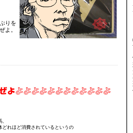
ぷりを
ぜよ。
馬、
体どれほど消費されているというの