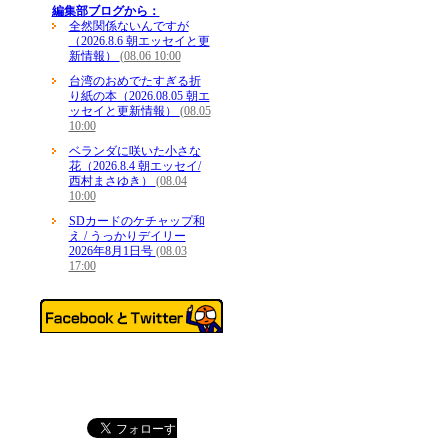
編集部ブログから：
全然関係ないんですが
（2026.8.6 朝エッセイと更
新情報）
(08.06 10:00
台湾のおめでたすぎる折
り紙の本（2026.08.05 朝エ
ッセイと更新情報）
(08.05
10:00
ベランダに咲いた小さな
花（2026.8.4 朝エッセイ/
西村まさゆき）
(08.04
10:00
SDカードのケチャップ和
え / うっかりデイリー
2026年8月1日号
(08.03
17:00