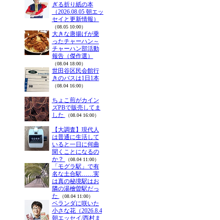
ぎる折り紙の本
（2026.08.05 朝エッ
セイと更新情報）
（08.05 10:00）
大きな唐揚げが乗
ったチャーハン～
チャーハン部活動
報告（傑作選）
（08.04 18:00）
世田谷区民会館行
きのバスは1日1本
（08.04 16:00）
ちょこ煎がカイン
ズPBで販売してま
した
（08.04 16:00）
【大調査】現代人
は普通に生活して
いると一日に何曲
聞くことになるの
か？
（08.04 11:00）
「モグラ駅」で有
名な土合駅……実
は真の秘境駅はお
隣の湯檜曽駅だっ
た
（08.04 11:00）
ベランダに咲いた
小さな花（2026.8.4
朝エッセイ/西村ま