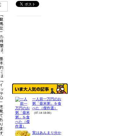
一人前一万円のお
粥「毋米粥」を食
べた（傑作選）
（07.14 18:00）
実はあんまり分か