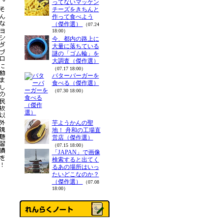
ってないマッケン
チーズをきちんと
作って食べよう
（傑作選）
（07.24
18:00）
今、都内の路上に
大量に落ちている
謎の「ゴム輪」を
大調査（傑作選）
（07.17 18:00）
バターバーガーを
食べる（傑作選）
（07.30 18:00）
芋ようかんの聖
地！ 舟和の工場直
営店（傑作選）
（07.15 18:00）
「JAPAN」で画像
検索すると出てく
るあの場所はいっ
たいどこなのか？
（傑作選）
（07.08
18:00）