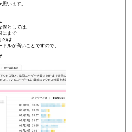
か思います。
ん
な僕としては、
国にまで
うのは
ードルが高いことですので、
ず