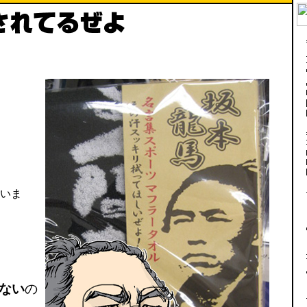
いま
ない
の