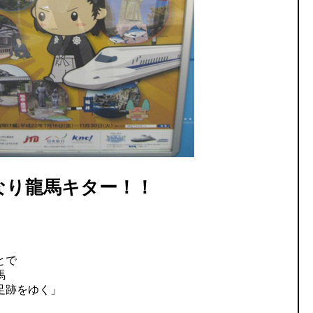
なり龍馬キター！！
とで
馬
足跡をゆく」