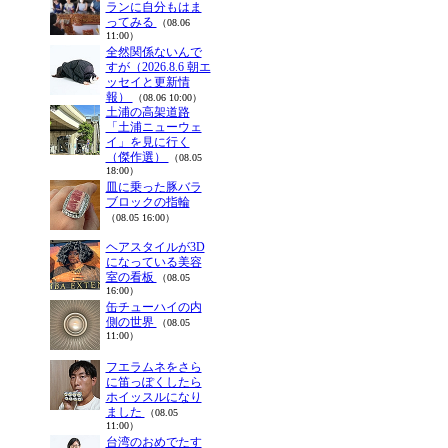
ランに自分もはま
ってみる
（08.06
11:00）
全然関係ないんで
すが（2026.8.6 朝エ
ッセイと更新情
報）
（08.06 10:00）
土浦の高架道路
「土浦ニューウェ
イ」を見に行く
（傑作選）
（08.05
18:00）
皿に乗った豚バラ
ブロックの指輪
（08.05 16:00）
ヘアスタイルが3D
になっている美容
室の看板
（08.05
16:00）
缶チューハイの内
側の世界
（08.05
11:00）
フエラムネをさら
に笛っぽくしたら
ホイッスルになり
ました
（08.05
11:00）
台湾のおめでたす