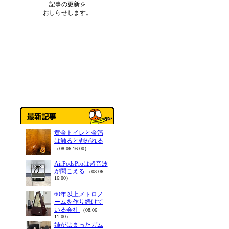
記事の更新を
おしらせします。
黄金トイレと金箔
は触ると剥がれる
（08.06 16:00）
AirPodsProは超音波
が聞こえる
（08.06
16:00）
60年以上メトロノ
ームを作り続けて
いる会社
（08.06
11:00）
姉がはまったガム