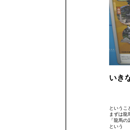
いき
というこ
まずは龍
「龍馬の
という