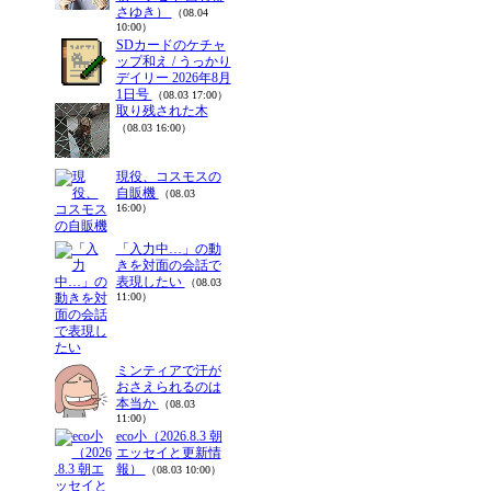
さゆき）
（08.04
10:00）
SDカードのケチャ
ップ和え / うっかり
デイリー 2026年8月
1日号
（08.03 17:00）
取り残された木
（08.03 16:00）
現役、コスモスの
自販機
（08.03
16:00）
「入力中…」の動
きを対面の会話で
表現したい
（08.03
11:00）
ミンティアで汗が
おさえられるのは
本当か
（08.03
11:00）
eco小（2026.8.3 朝
エッセイと更新情
報）
（08.03 10:00）