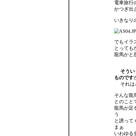
電車旅行
かつぎ出
いきなり
でもイラ
とっても
龍馬かと
そうい
ものです
それは
そんな龍
とのこと
龍馬が足
う
と誘って
まぁ
いわゆる