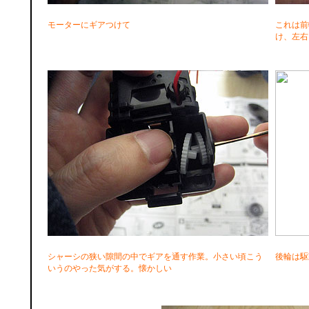
モーターにギアつけて
これは前
け、左右
シャーシの狭い隙間の中でギアを通す作業。小さい頃こう
後輪は駆
いうのやった気がする。懐かしい