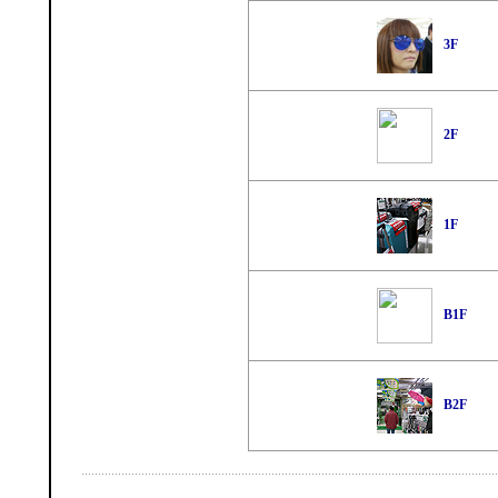
3F
2F
1F
B1F
B2F