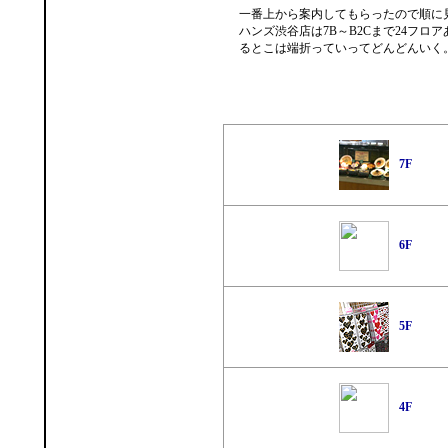
一番上から案内してもらったので順に
ハンズ渋谷店は7B～B2Cまで24フロ
るとこは端折っていってどんどんいく
7F
6F
5F
4F