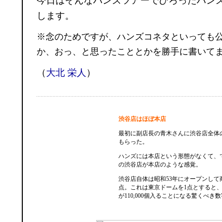
今日はそんなハンズツアーでひろったハン
します。
※念のためですが、ハンズコネタといっても
か、おっ、と思ったこととかを勝手に書いて
（
大北 栄人
）
渋谷店はほぼ本店
最初に副店長の青木さんに渋谷店全体
もらった。
ハンズには本店という形態がなくて、
の渋谷店が本店のような感覚。
渋谷店自体は昭和53年にオープンして商品
点。これは東京ドームを1点とすると
が110,000個入ることになる驚くべき