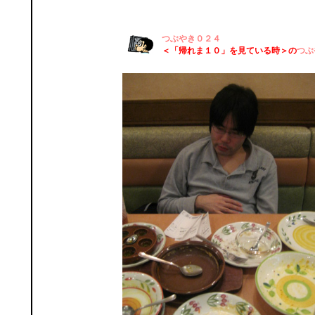
つぶやき０２４
＜「帰れま１０」を見ている時＞の
つぶ