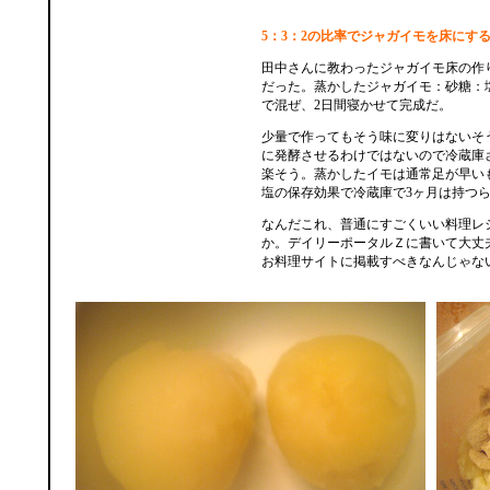
5：3：2の比率でジャガイモを床にす
田中さんに教わったジャガイモ床の作
だった。蒸かしたジャガイモ：砂糖：塩
で混ぜ、2日間寝かせて完成だ。
少量で作ってもそう味に変りはないそ
に発酵させるわけではないので冷蔵庫
楽そう。蒸かしたイモは通常足が早い
塩の保存効果で冷蔵庫で3ヶ月は持つ
なんだこれ、普通にすごくいい料理レ
か。デイリーポータルＺに書いて大丈
お料理サイトに掲載すべきなんじゃな