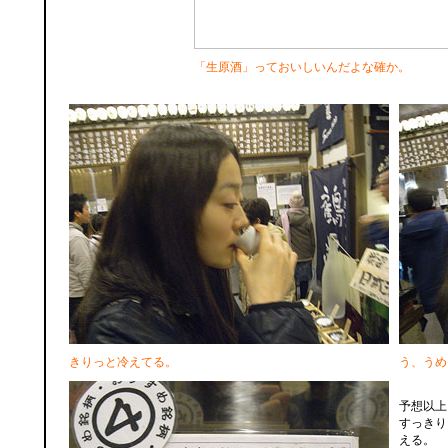
「生原酒」っておいしいんだよな確か。
きりっと冷えてる。
う、うめ
予想以上
すっきり
える。