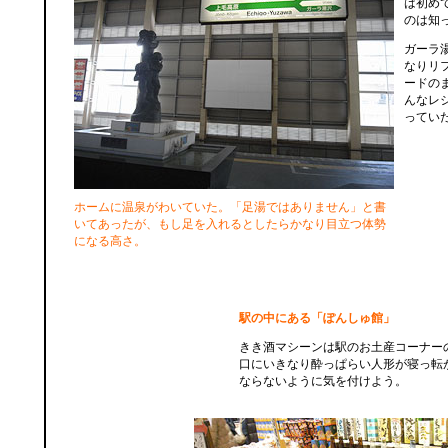
は初め
のは知
ガーラ
なりリ
ードの
んなレ
ってい
ホームに温泉がわいていた。「足湯ではありません」と書
いてあったが、もし足を入れるとしたらかなり目立つ体勢
になる高さ。
駅の中にある「ぽんしゅ館」
きき酒マシーンは駅のお土産コーナー
口にいきなり酔っぱらい人形が寝っ転
ならないように気を付けよう。